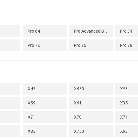
Pro 64
Pro Advanced B451JA
Pro 31
Pro 72
Pro 76
Pro 78
X45
X450
X53
X59
X61
X35
X7
X70
X71
X85
X750
X93