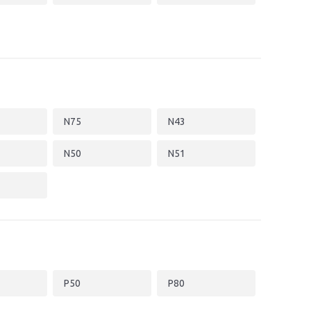
N75
N43
N50
N51
P50
P80