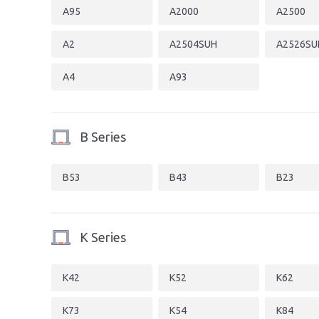
A95
A2000
A2500
A2
A2504SUH
A2526SU
A4
A93
B Series
B53
B43
B23
K Series
K42
K52
K62
K73
K54
K84