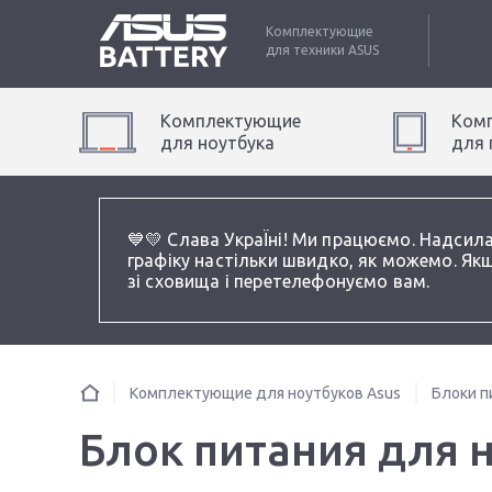
Комплектующие
для техники
ASUS
Комплектующие
Ком
для
ноутбук
а
для
💙💛 Слава УкраЇні! Ми працюємо. Надсил
графіку настільки швидко, як можемо. Якщ
зі сховища і перетелефонуємо вам.
Комплектующие для ноутбуков Asus
Блоки п
Блок питания для 