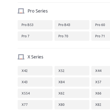
Pro Series
Pro B53
Pro B43
Pro 60
Pro 7
Pro 70
Pro 71
X Series
X42
X52
X44
X43
X84
X57
X554
X62
X66
X77
X80
X82