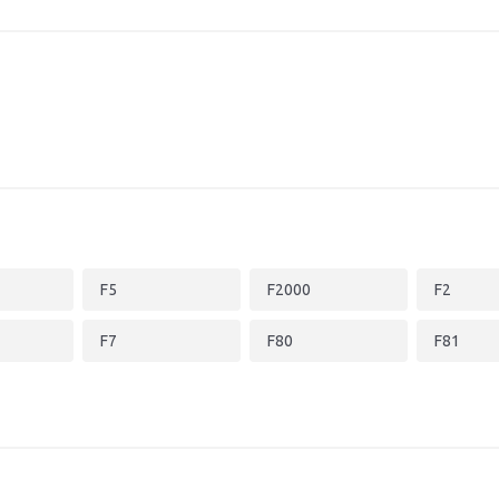
F5
F2000
F2
F7
F80
F81