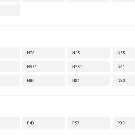
N76
N45
N55
N551
N751
N61
N80
N81
N90
P43
P53
P30