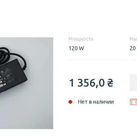
Мощность
На
120 W
20
1 356,0
₴
Нет в наличии