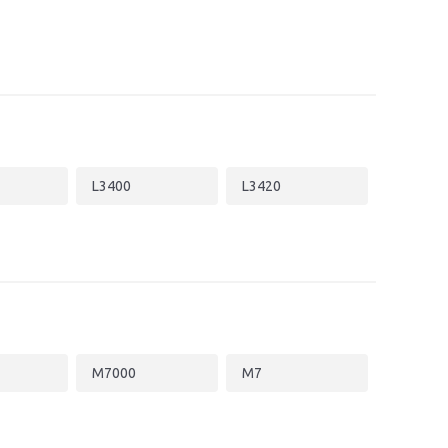
L3400
L3420
M7000
M7