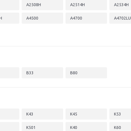
A2508H
A2514H
A2534H
H
A4500
A4700
A4702LU
B33
B80
K43
K45
K53
K501
K40
K60