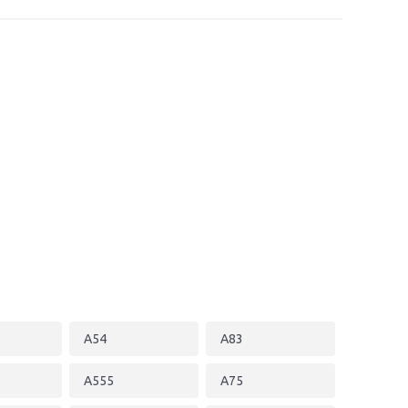
A54
A83
A555
A75