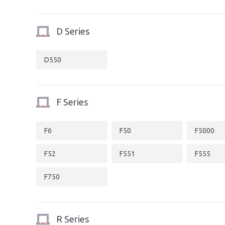
D Series
D550
F Series
F6
F50
F5000
F52
F551
F555
F750
R Series