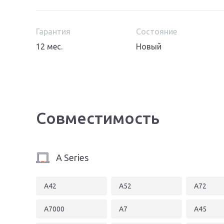
Гарантия
Состояние
12 мес.
Новый
Совместимость
A Series
A42
A52
A72
A7000
A7
A45