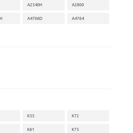
A2540H
A2800
H
A4706D
A4764
K55
K72
K61
K75