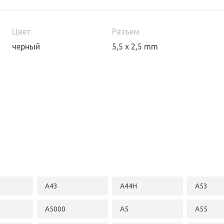
Цвет
Разъем
черный
5,5 x 2,5 mm
A43
A44H
A53
A5000
A5
A55