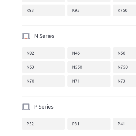
K93
K95
K750
N Series
N82
N46
N56
N53
N550
N750
N70
N71
N73
P Series
P52
P31
P41