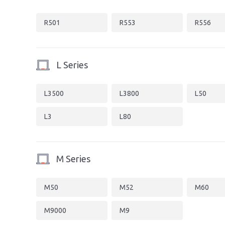
R501
R553
R556
L Series
L3500
L3800
L50
L3
L80
M Series
M50
M52
M60
M9000
M9