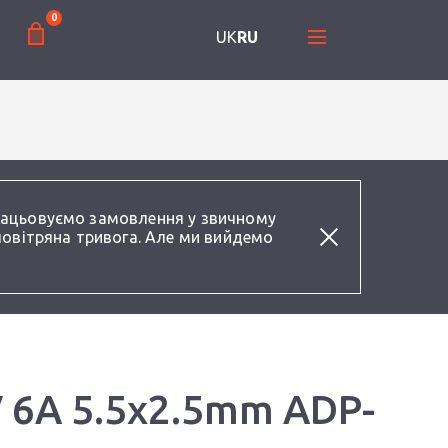
0
UK
RU
працьовуємо замовлення у звичному
повітряна тривога. Але ми вийдемо
 6A 5.5x2.5mm ADP-