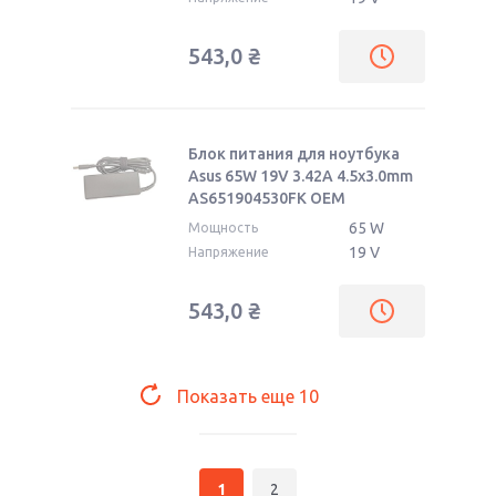
543,0
₴
Блок питания для ноутбука
Asus 65W 19V 3.42A 4.5x3.0mm
AS651904530FK OEM
65 W
Мощность
19 V
Напряжение
543,0
₴
Показать еще
10
1
2