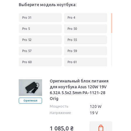
Выберите модель ноутбука:
Pro 31
Pro 4
Pro 5
Pro 50
Pro 52
Pro 55
Pro 57
Pro 59
Pro 60
Pro 61
Pro 63
Pro 64
Оригинальный блок питания
Pro 7
Pro 70
для ноутбука Asus 120W 19V
6.32A 5.5x2.5mm PA-1121-28
Pro 71
Pro 72
Orig
Оригинал
120 W
Мощность
Pro 76
Pro 78
19 V
Напряжение
Pro 79
Pro Advanced B451JA
1 085,0
₴
Pro Advanced BU201LA
Pro B43