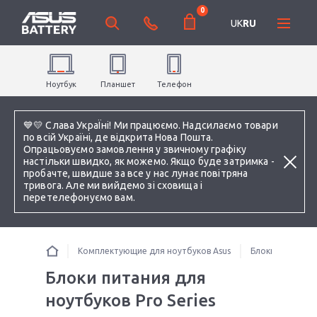
0
UK
RU
Ноутбук
Планшет
Телефон
💙💛 Слава УкраЇні! Ми працюємо. Надсилаємо товари
по всій Україні, де відкрита Нова Пошта.
Опрацьовуємо замовлення у звичному графіку
настільки швидко, як можемо. Якщо буде затримка -
пробачте, швидше за все у нас лунає повітряна
тривога. Але ми вийдемо зі сховища і
перетелефонуємо вам.
Комплектующие для ноутбуков Asus
Блоки питания 
Блоки питания для
ноутбуков Pro Series