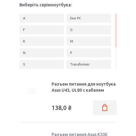
Виберіть серіюноутбука:
A
Eee PC
F
G
K
M
N
P
S
Transformer
U
UL
Разъем питания для ноутбука
UX
VivoBook
Asus U43, UL80 c кабелем
X
Z
138,0
₴
Разъем питания Asus K53E