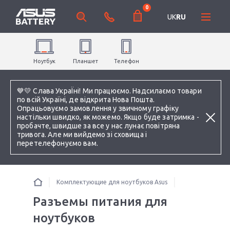
0
UK
RU
Ноутбук
Планшет
Телефон
💙💛 Слава УкраЇні! Ми працюємо. Надсилаємо товари
по всій Україні, де відкрита Нова Пошта.
Опрацьовуємо замовлення у звичному графіку
настільки швидко, як можемо. Якщо буде затримка -
пробачте, швидше за все у нас лунає повітряна
тривога. Але ми вийдемо зі сховища і
перетелефонуємо вам.
Комплектующие для ноутбуков Asus
Разъемы питания для
ноутбуков