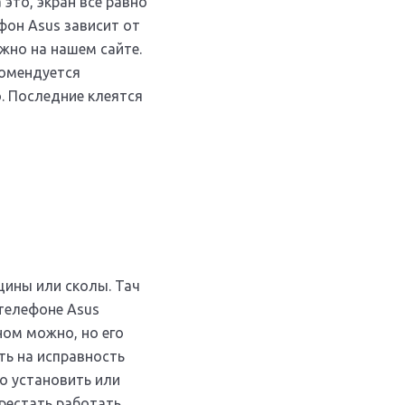
это, экран все равно
фон Asus зависит от
жно на нашем сайте.
комендуется
о. Последние клеятся
щины или сколы. Тач
 телефоне Asus
ном можно, но его
ть на исправность
но установить или
ерестать работать.