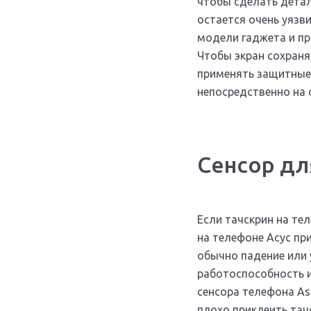
чтобы сделать деталь
остается очень уязв
модели гаджета и пр
Чтобы экран сохраня
применять защитные 
непосредственно на 
Сенсор дл
Если тачскрин на те
на телефоне Асус пр
обычно падение или 
работоспособность и
сенсора телефона As
плохо приклеить тач