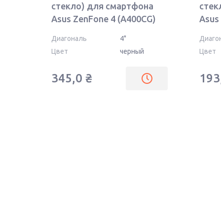
стекло) для смартфона
стек
Asus ZenFone 4 (A400CG)
Asus
черное
черн
Диагональ
4"
Диаго
Цвет
черный
Цвет
345,0
₴
193