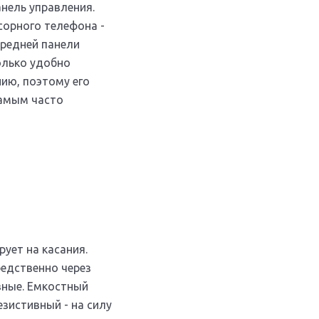
анель управления.
сорного телефона -
ередней панели
олько удобно
нию, поэтому его
самым часто
рует на касания.
редственно через
вные. Емкостный
езистивный - на силу