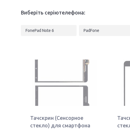
Виберіть серіютелефона:
FonePad Note 6
PadFone
Тачскрин (Сенсорное
Тачс
стекло) для смартфона
стек