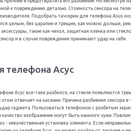
 прочнее и предотвратить его разбиение. Но несмотря на 
имой к повреждению деталью. Стоимость сенсора на теле
оизводителя. Подобрать тачскрин для телефона Asus мо
лся целым, без царапин и трещин, как можно дольше, ре
аксессуары, такие как чехол, защитная пленка или стекл
сенсор и в случае повреждения принимают удар на себя.
я телефона Асус
лефоне Асус все-таки разбился, на стекле появляются тре
и этом отвечает на касания. Причина разбиения сенсора в
удар гаджета. Пользоваться телефоном с разбитым экра
 качество изображение могут быть намного хуже. Повлия
us - некачественная установка элемента. Если неправиль
скрин на телефоне Асус, он может отойти от дисплея и п