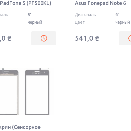
 PadFone S (PF500KL)
Asus Fonepad Note 6
ое
ME560CG черное
наль
5"
Диагональ
6"
черный
Цвет
черный
,0
₴
541,0
₴
крин (Сенсорное