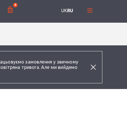
0
UK
RU
працьовуємо замовлення у звичному
повітряна тривога. Але ми вийдемо