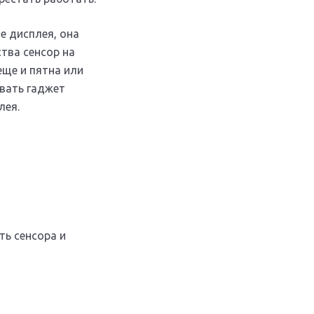
е дисплея, она
тва сенсор на
еще и пятна или
вать гаджет
лея.
ть сенсора и