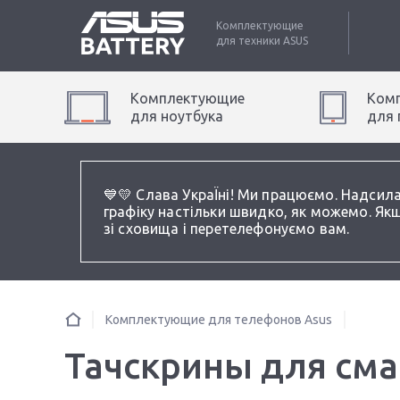
Комплектующие
для техники
ASUS
Комплектующие
Ком
для
ноутбук
а
для
💙💛 Слава УкраЇні! Ми працюємо. Надсил
графіку настільки швидко, як можемо. Якщ
зі сховища і перетелефонуємо вам.
Комплектующие для телефонов Asus
Тачскрины для см