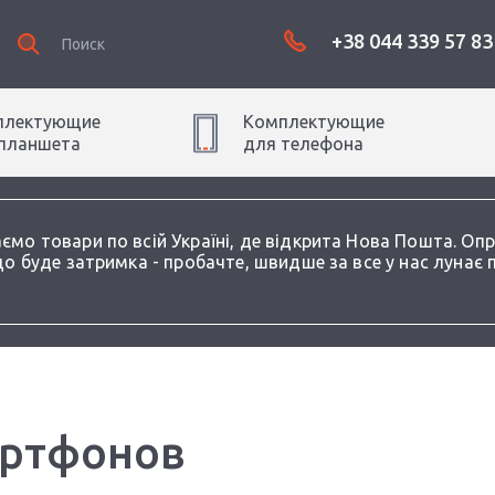
+38 044 339 57 83
плектующие
Комплектующие
планшет
а
для
телефон
а
аємо товари по всій Україні, де відкрита Нова Пошта. О
о буде затримка - пробачте, швидше за все у нас лунає 
артфонов