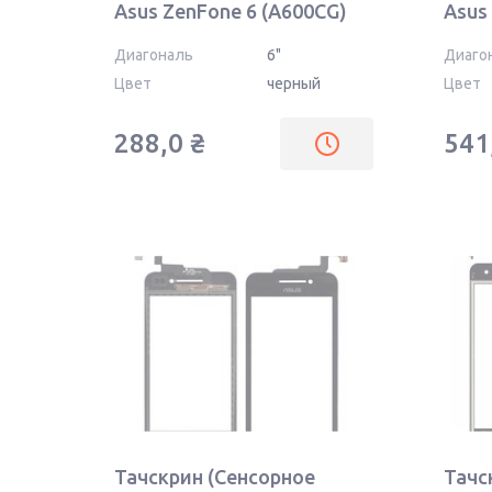
Asus ZenFone 6 (A600CG)
Asus
черное
черн
Диагональ
6"
Диаго
Цвет
черный
Цвет
288,0
₴
541
Тачскрин (Сенсорное
Тачс