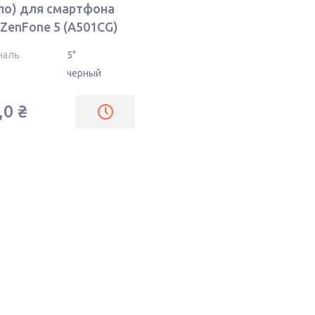
ло) для смартфона
 ZenFone 5 (A501CG)
ое
наль
5"
черный
,0
₴