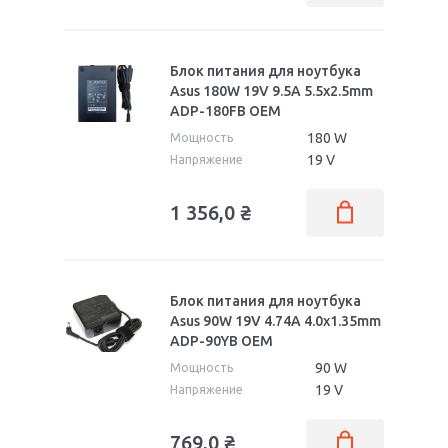
VivoBook Max
VivoBook
VivoTab
VX Lamborghini
Блок питания для ноутбука
W
X
Asus 180W 19V 9.5A 5.5x2.5mm
ADP-180FB OEM
Z
Zenbook
180 W
Мощность
19 V
Напряжение
1 356,0
₴
Блок питания для ноутбука
Asus 90W 19V 4.74A 4.0x1.35mm
ADP-90YB OEM
90 W
Мощность
19 V
Напряжение
769,0
₴