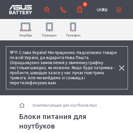
0
UK
RU
Ноутбук
Планшет
Телефон
💙💛 Слава УкраЇні! Ми працюємо. Надсилаємо товари
по всій Україні, де відкрита Нова Пошта.
Опрацьовуємо замовлення у звичному графіку
настільки швидко, як можемо. Якщо буде затримка -
пробачте, швидше за все у нас лунає повітряна
тривога. Але ми вийдемо зі сховища і
перетелефонуємо вам.
Комплектующие для ноутбуков Asus
Блоки питания для
ноутбуков