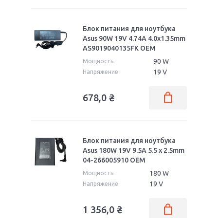
NX
P
Блок питания для ноутбука
Pro Advanced
Pro Essential PU
Asus 90W 19V 4.74A 4.0x1.35mm
AS9019040135FK OEM
Pro Essential
Pro
90 W
Мощность
Q
R
19 V
Напряжение
ROG
ROG Strix G
678,0
₴
ROG Strix Scar II
S
T
Taichi
Блок питания для ноутбука
Transformer Book
Transformer
Asus 180W 19V 9.5A 5.5 x 2.5mm
04-266005910 OEM
TUF Dash
TUF Gaming
180 W
Мощность
U
UL
19 V
Напряжение
UX
V
1 356,0
₴