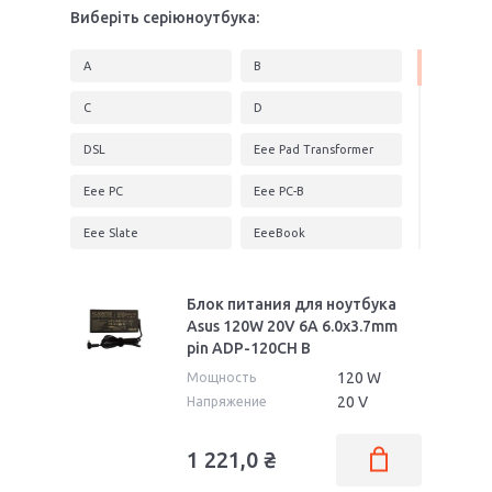
Виберіть серіюноутбука:
A
B
C
D
DSL
Eee Pad Transformer
Eee PC
Eee PC-B
Eee Slate
EeeBook
F
FA
Блок питания для ноутбука
FonePad 7
FX
Asus 120W 20V 6A 6.0x3.7mm
pin ADP-120CH B
G
GL
120 W
Мощность
K
L
20 V
Напряжение
LS
M
1 221,0
₴
MeMO Pad
N