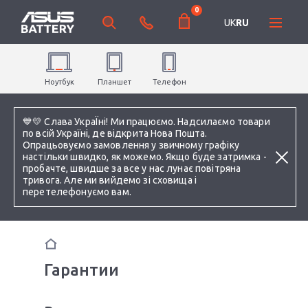
0
UK
RU
Ноутбук
Планшет
Телефон
💙💛 Слава УкраЇні! Ми працюємо. Надсилаємо товари
по всій Україні, де відкрита Нова Пошта.
Опрацьовуємо замовлення у звичному графіку
настільки швидко, як можемо. Якщо буде затримка -
пробачте, швидше за все у нас лунає повітряна
тривога. Але ми вийдемо зі сховища і
перетелефонуємо вам.
Гарантии