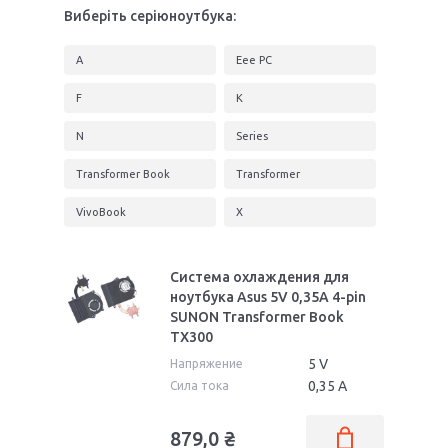
Виберіть серіюноутбука:
A
Eee PC
F
K
N
Series
Transformer Book
Transformer
VivoBook
X
Система охлаждения для
ноутбука Asus 5V 0,35А 4-pin
SUNON Transformer Book
TX300
5 V
Напряжение
0,35 А
Сила тока
879,0
₴