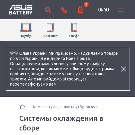
0
UK
RU
Ноутбук
Планшет
Телефон
💙💛 Слава УкраЇні! Ми працюємо. Надсилаємо товари
по всій Україні, де відкрита Нова Пошта.
Опрацьовуємо замовлення у звичному графіку
настільки швидко, як можемо. Якщо буде затримка -
пробачте, швидше за все у нас лунає повітряна
тривога. Але ми вийдемо зі сховища і
перетелефонуємо вам.
Комплектующие для ноутбуков Asus
Системы охлаждения в
сборе