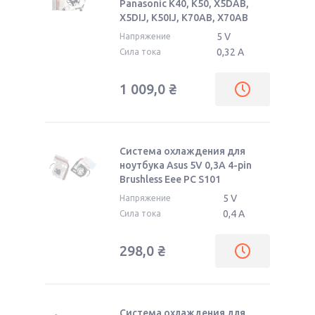
Panasonic K40, K50, X5DAB,
X5DIJ, K50IJ, K70AB, X70AB
5 V
Напряжение
0,32 А
Сила тока
1 009,0
₴
Система охлаждения для
ноутбука Asus 5V 0,3А 4-pin
Brushless Eee PC S101
5 V
Напряжение
0,4 А
Сила тока
298,0
₴
Система охлаждения для