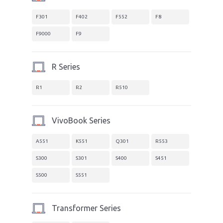
F301
F402
F552
F8
F9000
F9
R Series
R1
R2
R510
VivoBook Series
A551
K551
Q301
R553
S300
S301
S400
S451
S500
S551
Transformer Series