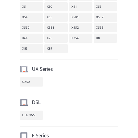
X5
X50
X51
X53
X54
X55
X501
X502
X550
X551
X552
X555
X64
X75
X756
X8
X83
X87
UX Series
UX50
DSL
DSL-N66U
F Series