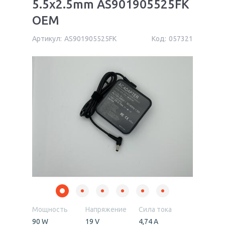
5.5x2.5mm AS901905525FK
OEM
Артикул:
AS901905525FK
Код:
057321
Мощность
Напряжение
Сила тока
90 W
19 V
4,74 А