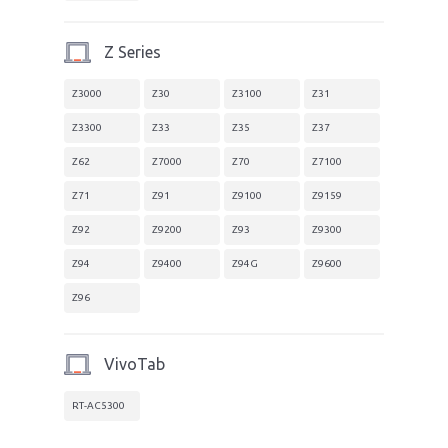
Z Series
Z3000
Z30
Z3100
Z31
Z3300
Z33
Z35
Z37
Z62
Z7000
Z70
Z7100
Z71
Z91
Z9100
Z9159
Z92
Z9200
Z93
Z9300
Z94
Z9400
Z94G
Z9600
Z96
VivoTab
RT-AC5300