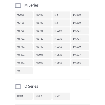
M Series
M2000
M2400
M2
M3000
M3400
M3700
M3
M6000
M6700
M6706
M6707
M6721
M6722
M6727
M6730
M6731
M6742
M6747
M6762
M6800
M6802
M6806
M6822
M6827
M6842
M6843
M6862
M6886
M6
Q Series
Q501
Q502
Q551