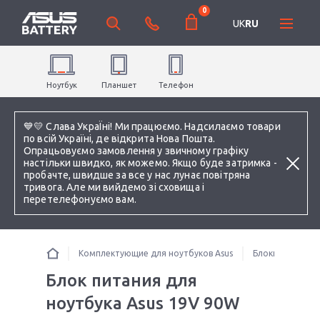
0
UK
RU
Ноутбук
Планшет
Телефон
💙💛 Слава УкраЇні! Ми працюємо. Надсилаємо товари
по всій Україні, де відкрита Нова Пошта.
Опрацьовуємо замовлення у звичному графіку
настільки швидко, як можемо. Якщо буде затримка -
пробачте, швидше за все у нас лунає повітряна
тривога. Але ми вийдемо зі сховища і
перетелефонуємо вам.
Комплектующие для ноутбуков Asus
Блоки питания 
Блок питания для
ноутбука Asus 19V 90W