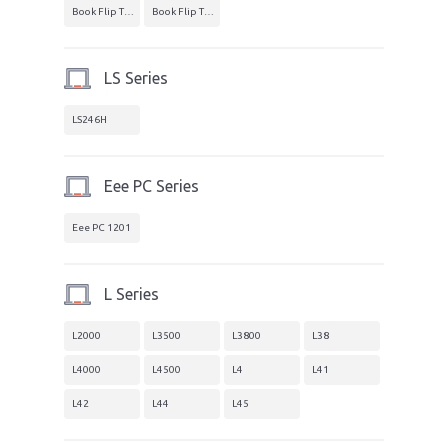
Book Flip TP500
Book Flip TP550
LS Series
LS246H
Eee PC Series
Eee PC 1201
L Series
L2000
L3500
L3800
L38
L4000
L4500
L4
L41
L42
L44
L45