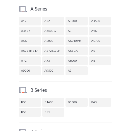
A Series
A42
A52
A3000
A3500
A3527
A3800G
A3
A46
A56
A6000
A6040VM
A6700
A6722NE-LH
A6726G-LH
A67GA
A6
A72
A73
A8000
A8
A9000
A9500
A9
B Series
B53
B1400
B1500
B43
B50
B51