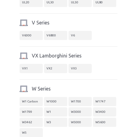
UL20
UL30
UL50
UL80
V Series
V6000
V6800
V6
VX Lamborghini Series
VX1
VX2
VX3
W Series
W1 Carbon
W1000
W1700
W1747
W1799
W1
W3000
W3400
W3462
W3
W5000
W5600
W5