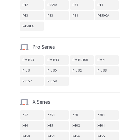
P42
P55VA
P31
P41
P43
P53
P81
P450CA
P450LA
Pro Series
Pro B53
Pro B43
Pro BU400
Pro 4
Pro 5
Pro 50
Pro 52
Pro 55
Pro 57
Pro 59
X Series
X52
X751
X20
X301
X44
X45
X402
X401
X450
X451
X454
X455