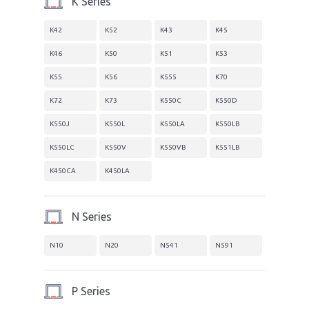
K Series
K42
K52
K43
K45
K46
K50
K51
K53
K55
K56
K555
K70
K72
K73
K550C
K550D
K550J
K550L
K550LA
K550LB
K550LC
K550V
K550VB
K551LB
K450CA
K450LA
N Series
N10
N20
N541
N591
P Series