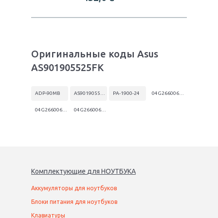
Оригинальные коды Asus
AS901905525FK
ADP-90MB
AS901905525FK
PA-1900-24
04G266006002
04G266006022
04G266006060
Комплектующие
для
НОУТБУК
А
Аккумуляторы для ноутбуков
Блоки питания для ноутбуков
Клавиатуры