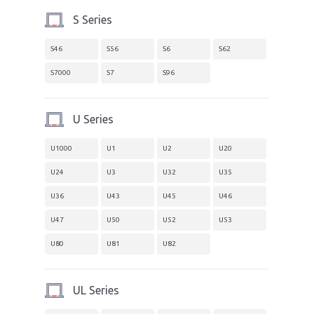
S Series
S46
S56
S6
S62
S7000
S7
S96
U Series
U1000
U1
U2
U20
U24
U3
U32
U35
U36
U43
U45
U46
U47
U50
U52
U53
U80
U81
U82
UL Series