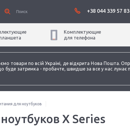
+38 044 339 57 83
плектующие
Комплектующие
планшет
а
для
телефон
а
аємо товари по всій Україні, де відкрита Нова Пошта. О
о буде затримка - пробачте, швидше за все у нас лунає 
итания для ноутбуков
ноутбуков X Series