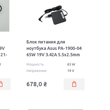
Блок питания для
9V
ноутбука Asus PA-1900-04
121-
65W 19V 3.42A 5.5x2.5mm
Wall OEM
W
Мощность
65 W
Напряжение
19 V
678,0
₴