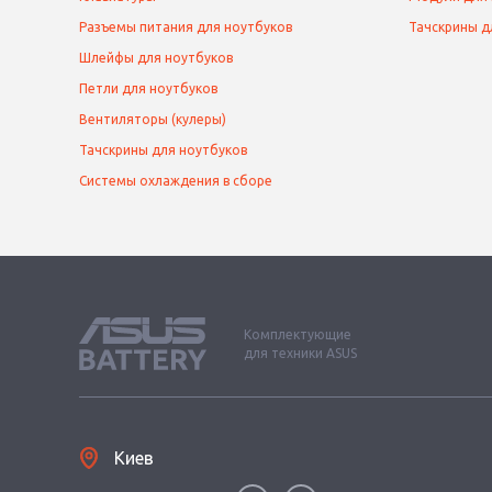
Разъемы питания для ноутбуков
Тачскрины д
Шлейфы для ноутбуков
Петли для ноутбуков
Вентиляторы (кулеры)
Тачскрины для ноутбуков
Системы охлаждения в сборе
Комплектующие
для техники ASUS
Киев