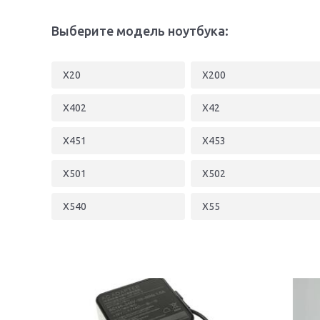
Выберите модель ноутбука:
X20
X200
X402
X42
X451
X453
X501
X502
X540
X55
X554
X555
X59
X61
X70
X71