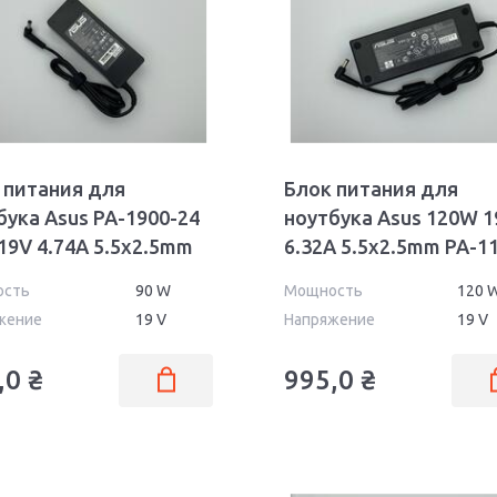
 питания для
Блок питания для
бука Asus PA-1900-24
ноутбука Asus 120W 1
19V 4.74A 5.5x2.5mm
6.32A 5.5x2.5mm PA-1
02 OEM
ость
90 W
Мощность
120 
жение
19 V
Напряжение
19 V
,0
₴
995,0
₴