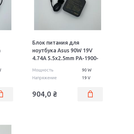
X82
Блок питания для
а
ноутбука Asus 90W 19V
4.74A 5.5x2.5mm PA-1900-
 Orig
24 Wall Orig
W
Мощность
90 W
Напряжение
19 V
904,0
₴