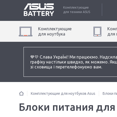
Комплектующие
для техники
ASUS
Комплектующие
Ком
для
ноутбук
а
для
💙💛 Слава УкраЇні! Ми працюємо. Надсил
графіку настільки швидко, як можемо. Якщ
зі сховища і перетелефонуємо вам.
Комплектующие для ноутбуков Asus
Блоки п
Блоки питания для 