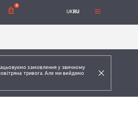
0
UK
RU
працьовуємо замовлення у звичному
повітряна тривога. Але ми вийдемо