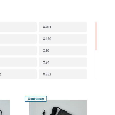
X401
X450
X50
X54
2
X553
X58
X7
Оригинал
X750