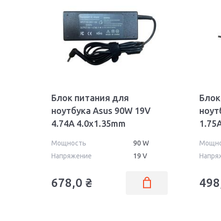
Блок питания для
Блок
ноутбука Asus 90W 19V
ноут
4.74A 4.0x1.35mm
1.75
AS9019040135FK OEM
AS33
Мощность
90 W
Мощн
Напряжение
19 V
Напря
678,0
₴
498