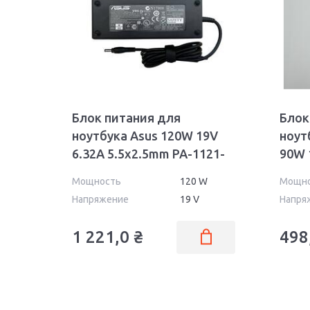
Блок питания для
Блок
ноутбука Asus 120W 19V
ноут
6.32A 5.5x2.5mm PA-1121-
90W 
02
OEM
Мощность
120 W
Мощн
Напряжение
19 V
Напря
1 221,0
₴
498