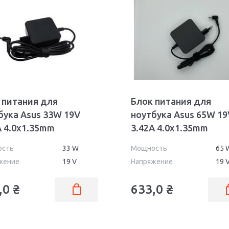
 питания для
Блок питания для
бука Asus 33W 19V
ноутбука Asus 65W 19
A 4.0x1.35mm
3.42A 4.0x1.35mm
19040135FK OEM
AS6519040135FK OEM
ость
33 W
Мощность
65 
жение
19 V
Напряжение
19 
,0
₴
633,0
₴