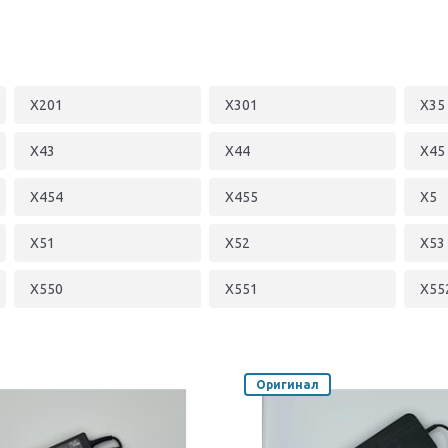
X201
X301
X35
X43
X44
X45
X454
X455
X5
X51
X52
X53
X550
X551
X55
X556
X56
X57
X62
X64
X66
Оригинал
X72
X73
X75