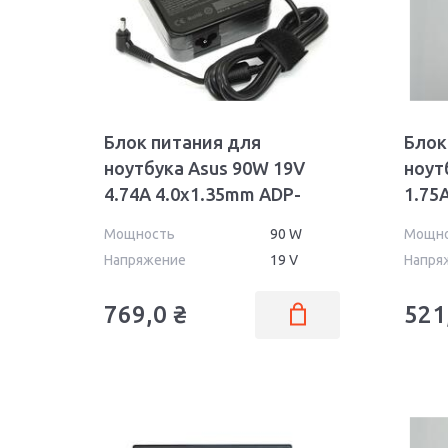
X751
X756
X83
X84
Блок питания для
Блок
ноутбука Asus 90W 19V
ноут
4.74A 4.0x1.35mm ADP-
1.75
90YB OEM
33AW
Мощность
90 W
Мощн
Напряжение
19 V
Напря
769,0
₴
521