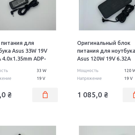
X77
X8
X80
X85
X87
X93
 питания для
Оригинальный блок
бука Asus 33W 19V
питания для ноутбук
A 4.0x1.35mm ADP-
Asus 120W 19V 6.32A
 C OEM
5.5x2.5mm PA-1121-28
ость
33 W
Мощность
120 
жение
19 V
Напряжение
19 V
,0
₴
1 085,0
₴