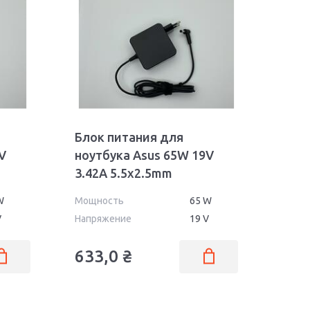
Блок питания для
V
ноутбука Asus 65W 19V
3.42A 5.5x2.5mm
AS651905525FK OEM
W
Мощность
65 W
V
Напряжение
19 V
633,0
₴