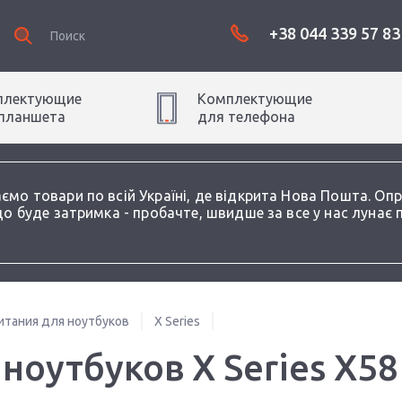
+38 044 339 57 83
плектующие
Комплектующие
планшет
а
для
телефон
а
аємо товари по всій Україні, де відкрита Нова Пошта. О
о буде затримка - пробачте, швидше за все у нас лунає 
итания для ноутбуков
X Series
ноутбуков X Series X58