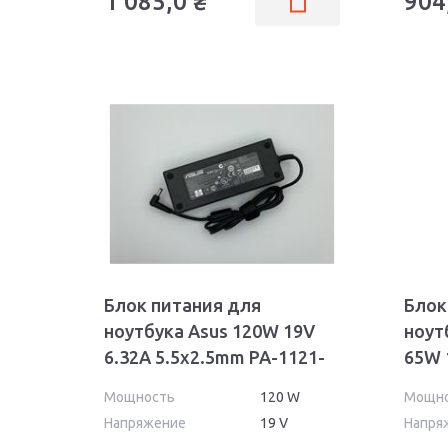
1 085,0
₴
904
Блок питания для
Блок
ноутбука Asus 120W 19V
ноут
6.32A 5.5x2.5mm PA-1121-
65W 
02 OEM
Wall
Мощность
120 W
Мощн
Напряжение
19 V
Напря