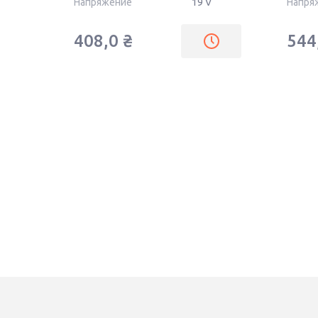
Напряжение
19 V
Напря
408,0
₴
544