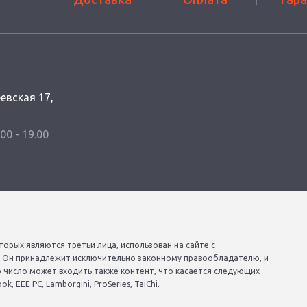
еевская 17,
.00 - 19.00
торых являются третьи лица, использован на сайте с
. Он принадлежит исключительно законному правообладателю, и
о число может входить также контент, что касается следующих
, EEE PC, Lamborgini, ProSeries, TaiChi.