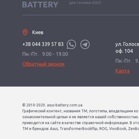
для техники ASUS
Киев
+38 044 339 57 83
ул. Голос
оф. 104
Пн.-Пт.
9.00 - 19.00
Пн.-Пт.
9
Обратный звонок
Карта
© 2010-2020. asus-battery.com.ua
Графический контент, названия ТМ, логотипы, владельцами ко
ознакомительной целью и не является нашей собственностью
приводится на сайте в качестве справочной информации. В эт
ТМ и брендов: Asus, TransformerBookFlip, ROG, VivoBook, ZenBook