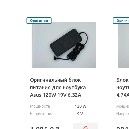
Оригинал
Ориги
Оригинальный блок
Блок
питания для ноутбука
ноут
Asus 120W 19V 6.32A
4.74
5.5x2.5mm PA-1121-28 Orig
24 Wa
Мощность
120 W
Мощн
Напряжение
19 V
Напря