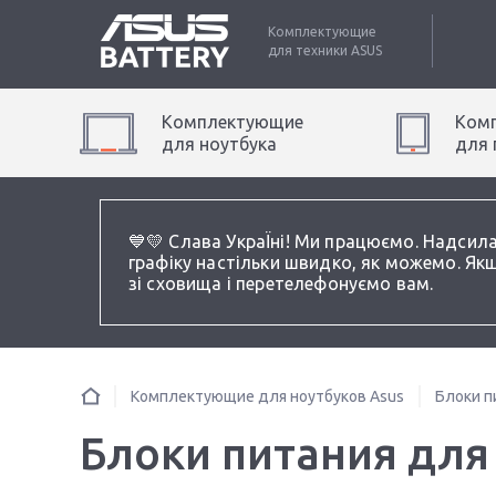
Комплектующие
для техники
ASUS
Комплектующие
Ком
для
ноутбук
а
для
💙💛 Слава УкраЇні! Ми працюємо. Надсил
графіку настільки швидко, як можемо. Якщ
зі сховища і перетелефонуємо вам.
Комплектующие для ноутбуков Asus
Блоки п
Блоки питания для 