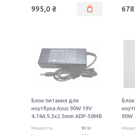
995,0
₴
678
Блок питания для
Блок
ноутбука Asus 90W 19V
ноут
4.74A 5.5x2.5mm ADP-50MB
90W 
REPLACEMENT
ОЕМ
Мощность
90 W
Мощн