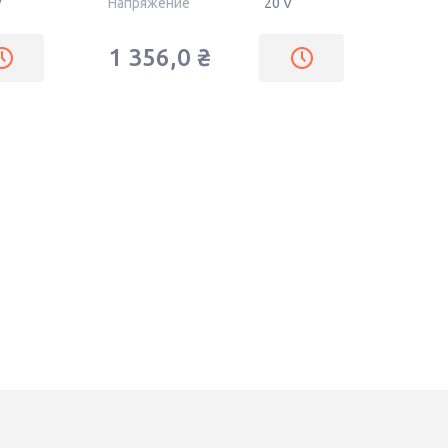
V
Напряжение
20 V
1 356,0
₴