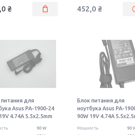
,0
₴
452,0
₴
 питания для
Блок питания для
бука Asus PA-1900-24
ноутбука Asus PA-190
19V 4.74A 5.5x2.5mm
90W 19V 4.74A 5.5x2.
OEM
ость
90 W
Мощность
90 