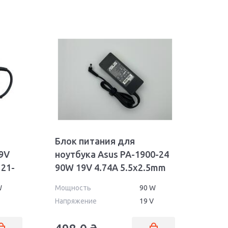
Блок питания для
9V
ноутбука Asus PA-1900-24
121-
90W 19V 4.74A 5.5x2.5mm
OEM
W
Мощность
90 W
Напряжение
19 V