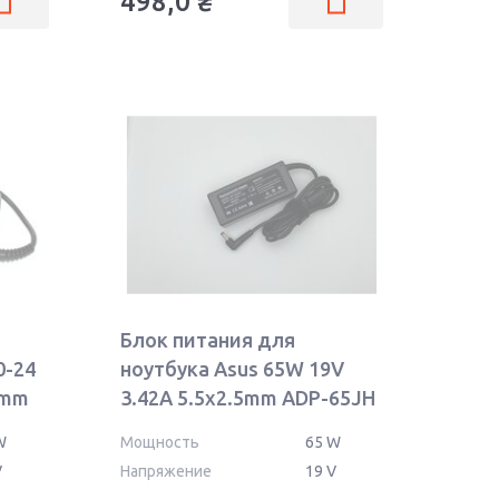
498,0
₴
Блок питания для
0-24
ноутбука Asus 65W 19V
5mm
3.42A 5.5x2.5mm ADP-65JH
BB OEM
W
Мощность
65 W
V
Напряжение
19 V