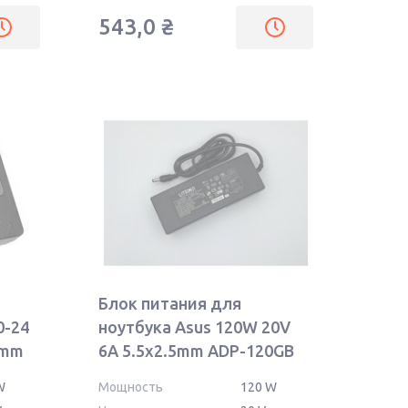
543,0
₴
Блок питания для
0-24
ноутбука Asus 120W 20V
5mm
6A 5.5x2.5mm ADP-120GB
OEM
W
Мощность
120 W