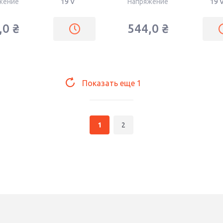
жение
19 V
Напряжение
19 
,0
₴
544,0
₴
Показать еще
1
1
2