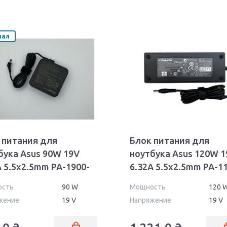
нал
 питания для
Блок питания для
бука Asus 90W 19V
ноутбука Asus 120W 1
A 5.5x2.5mm PA-1900-
6.32A 5.5x2.5mm PA-1
ll Orig
02
ость
90 W
Мощность
120 
жение
19 V
Напряжение
19 V