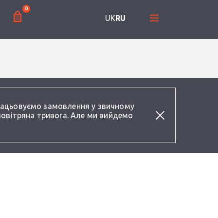
0
UK
RU
працьовуємо замовлення у звичному
повітряна тривога. Але ми вийдемо