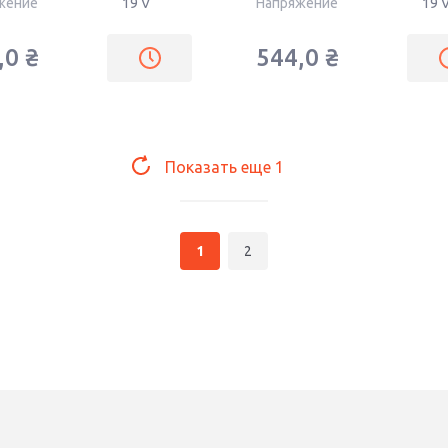
жение
19 V
Напряжение
19 
,0
₴
544,0
₴
Показать еще
1
1
2