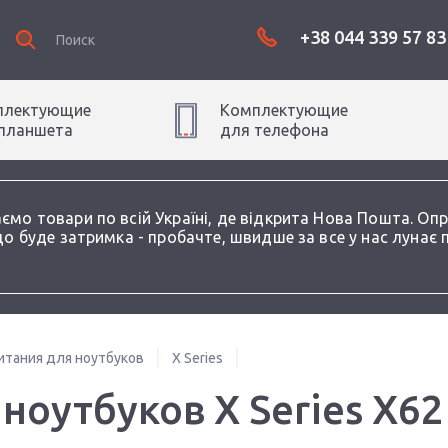
+38 044 339 57 83
плектующие
Комплектующие
планшет
а
для
телефон
а
аємо товари по всій Україні, де відкрита Нова Пошта. О
о буде затримка - пробачте, швидше за все у нас лунає 
итания для ноутбуков
X Series
ноутбуков X Series X62