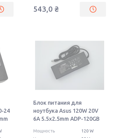
543,0
₴
Блок питания для
0-24
ноутбука Asus 120W 20V
5mm
6A 5.5x2.5mm ADP-120GB
OEM
W
Мощность
120 W