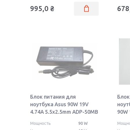
995,0
₴
678
Блок питания для
Блок
ноутбука Asus 90W 19V
ноут
4.74A 5.5x2.5mm ADP-50MB
90W 
REPLACEMENT
ОЕМ
Мощность
90 W
Мощн