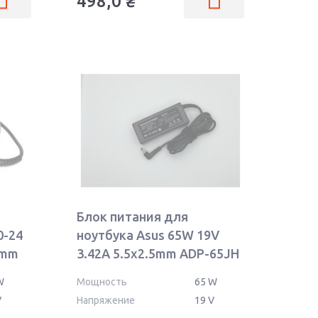
498,0
₴
Блок питания для
0-24
ноутбука Asus 65W 19V
5mm
3.42A 5.5x2.5mm ADP-65JH
BB OEM
W
Мощность
65 W
V
Напряжение
19 V