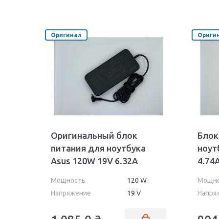
Оригинал
Ориги
Оригинальный блок
Блок
питания для ноутбука
ноут
Asus 120W 19V 6.32A
4.74
5.5x2.5mm PA-1121-28 Orig
24 Wa
Мощность
120 W
Мощн
Напряжение
19 V
Напря