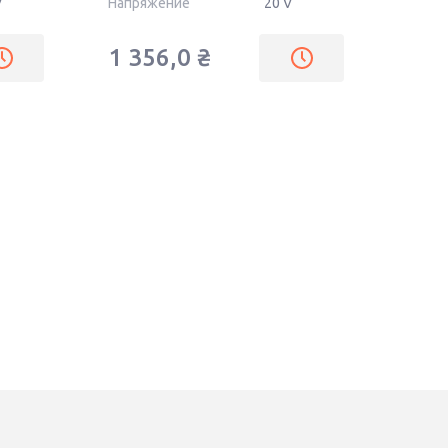
V
Напряжение
20 V
1 356,0
₴