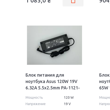
1 085,0
₴
904
Блок питания для
Блок
ноутбука Asus 120W 19V
ноут
6.32A 5.5x2.5mm PA-1121-
65W 
02 OEM
Wall
Мощность
120 W
Мощн
Напряжение
19 V
Напря