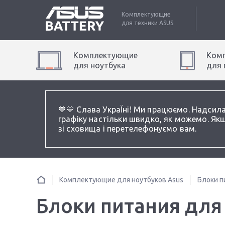
Комплектующие
для техники
ASUS
Комплектующие
Ком
для
ноутбук
а
для
💙💛 Слава УкраЇні! Ми працюємо. Надсил
графіку настільки швидко, як можемо. Якщ
зі сховища і перетелефонуємо вам.
Комплектующие для ноутбуков Asus
Блоки п
Блоки питания для 