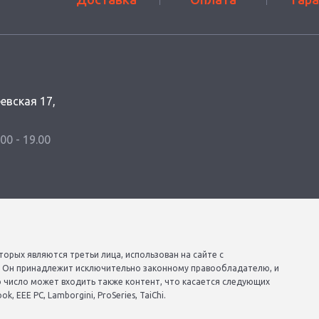
еевская 17,
.00 - 19.00
торых являются третьи лица, использован на сайте с
. Он принадлежит исключительно законному правообладателю, и
о число может входить также контент, что касается следующих
, EEE PC, Lamborgini, ProSeries, TaiChi.