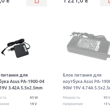
,0
₴
1 221,0
₴
 питания для
Блок питания для
бука Asus PA-1900-04
ноутбука Asus PA-190
19V 3.42A 5.5x2.5mm
90W 19V 4.74A 5.5x2.
 OEM
PA-1900-05
ость
65 W
Мощность
90 
жение
19 V
Напряжение
19 