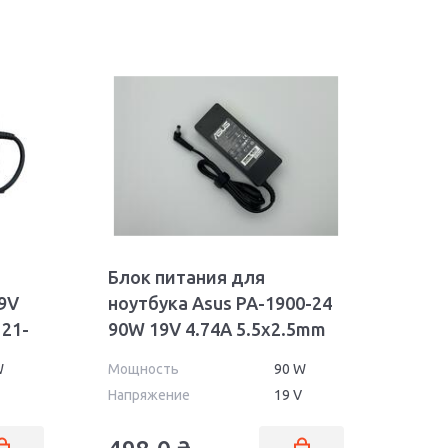
Блок питания для
9V
ноутбука Asus PA-1900-24
121-
90W 19V 4.74A 5.5x2.5mm
OEM
W
Мощность
90 W
Напряжение
19 V