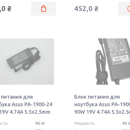
,0
₴
452,0
₴
 питания для
Блок питания для
бука Asus PA-1900-24
ноутбука Asus PA-190
19V 4.74A 5.5x2.5mm
90W 19V 4.74A 5.5x2.
OEM
ость
90 W
Мощность
90 