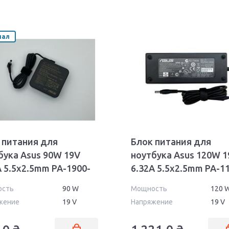
нал
 питания для
Блок питания для
бука Asus 90W 19V
ноутбука Asus 120W 1
A 5.5x2.5mm PA-1900-
6.32A 5.5x2.5mm PA-1
ll Orig
02
ость
90 W
Мощность
120 
жение
19 V
Напряжение
19 V