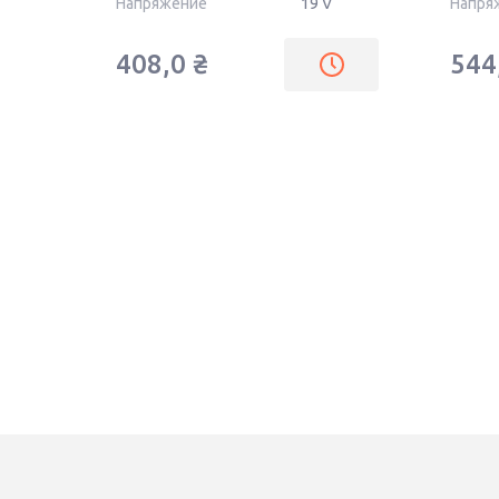
Напряжение
19 V
Напря
408,0
₴
544