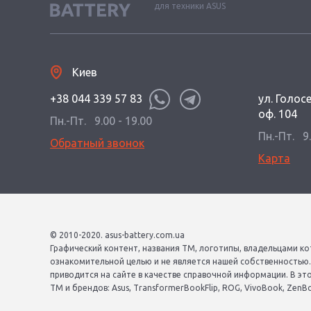
для техники ASUS
Киев
+38 044 339 57 83
ул. Голос
оф. 104
Пн.-Пт.
9.00 - 19.00
Пн.-Пт.
9
Обратный звонок
Карта
© 2010-2020. asus-battery.com.ua
Графический контент, названия ТМ, логотипы, владельцами ко
ознакомительной целью и не является нашей собственностью
приводится на сайте в качестве справочной информации. В эт
ТМ и брендов: Asus, TransformerBookFlip, ROG, VivoBook, ZenBook