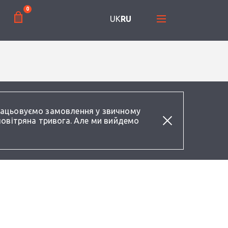
0
UK
RU
працьовуємо замовлення у звичному
повітряна тривога. Але ми вийдемо