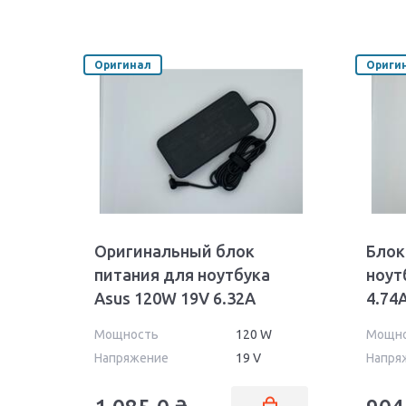
Оригинал
Ориги
Оригинальный блок
Блок
питания для ноутбука
ноут
Asus 120W 19V 6.32A
4.74
5.5x2.5mm PA-1121-28 Orig
24 Wa
Мощность
120 W
Мощн
Напряжение
19 V
Напря