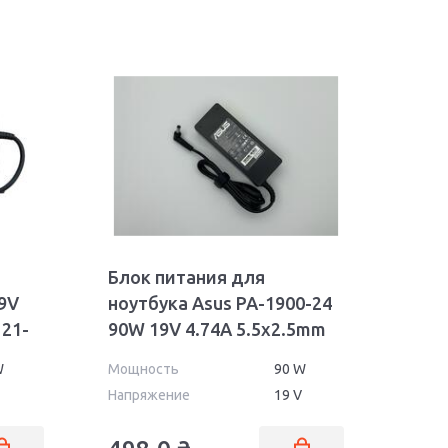
Блок питания для
9V
ноутбука Asus PA-1900-24
121-
90W 19V 4.74A 5.5x2.5mm
OEM
W
Мощность
90 W
Напряжение
19 V