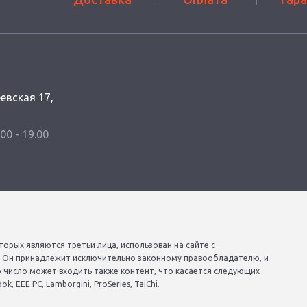
еевская 17,
.00 - 19.00
торых являются третьи лица, использован на сайте с
. Он принадлежит исключительно законному правообладателю, и
о число может входить также контент, что касается следующих
, EEE PC, Lamborgini, ProSeries, TaiChi.