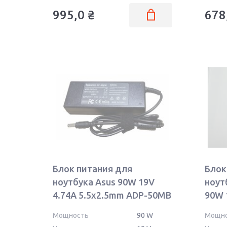
995,0
₴
678
Блок питания для
Блок
ноутбука Asus 90W 19V
ноут
4.74A 5.5x2.5mm ADP-50MB
90W 
REPLACEMENT
ОЕМ
Мощность
90 W
Мощн