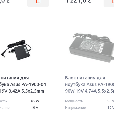
,0
₴
1 221,0
₴
 питания для
Блок питания для
бука Asus PA-1900-04
ноутбука Asus PA-190
19V 3.42A 5.5x2.5mm
90W 19V 4.74A 5.5x2.
 OEM
PA-1900-05
ость
65 W
Мощность
90 
жение
19 V
Напряжение
19 