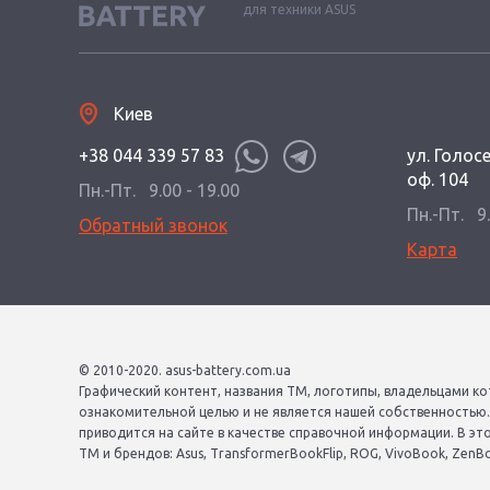
для техники ASUS
Киев
+38 044 339 57 83
ул. Голос
оф. 104
Пн.-Пт.
9.00 - 19.00
Пн.-Пт.
9
Обратный звонок
Карта
© 2010-2020. asus-battery.com.ua
Графический контент, названия ТМ, логотипы, владельцами ко
ознакомительной целью и не является нашей собственностью
приводится на сайте в качестве справочной информации. В эт
ТМ и брендов: Asus, TransformerBookFlip, ROG, VivoBook, ZenBook