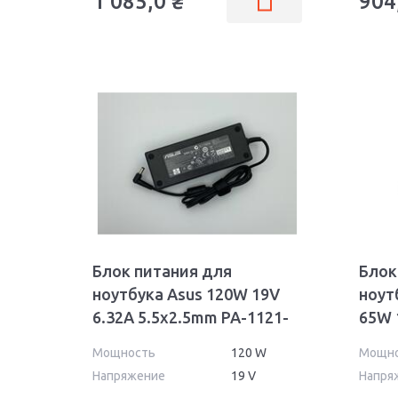
1 085,0
₴
904
Блок питания для
Блок
ноутбука Asus 120W 19V
ноут
6.32A 5.5x2.5mm PA-1121-
65W 
02 OEM
Wall
Мощность
120 W
Мощн
Напряжение
19 V
Напря