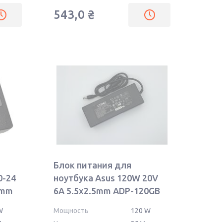
543,0
₴
Блок питания для
0-24
ноутбука Asus 120W 20V
5mm
6A 5.5x2.5mm ADP-120GB
OEM
W
Мощность
120 W