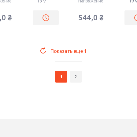
жение
19 V
Напряжение
19 
,0
₴
544,0
₴
Показать еще
1
1
2