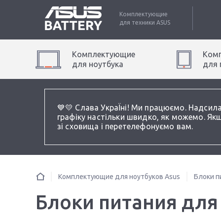
Комплектующие
для техники
ASUS
Комплектующие
Ком
для
ноутбук
а
для
💙💛 Слава УкраЇні! Ми працюємо. Надсил
графіку настільки швидко, як можемо. Якщ
зі сховища і перетелефонуємо вам.
Комплектующие для ноутбуков Asus
Блоки п
Блоки питания для 