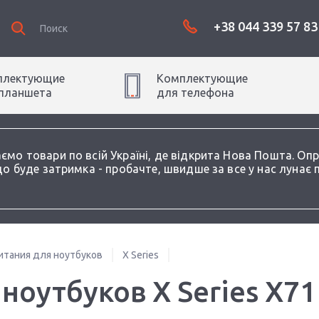
+38 044 339 57 83
плектующие
Комплектующие
планшет
а
для
телефон
а
аємо товари по всій Україні, де відкрита Нова Пошта. О
о буде затримка - пробачте, швидше за все у нас лунає 
итания для ноутбуков
X Series
ноутбуков X Series X71