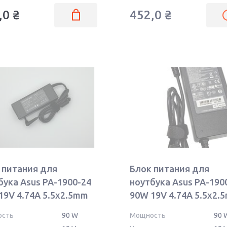
,0
₴
452,0
₴
 питания для
Блок питания для
бука Asus PA-1900-24
ноутбука Asus PA-190
19V 4.74A 5.5x2.5mm
90W 19V 4.74A 5.5x2.
OEM
ость
90 W
Мощность
90 