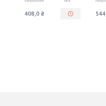
Напряжение
19 V
Напря
408,0
₴
544