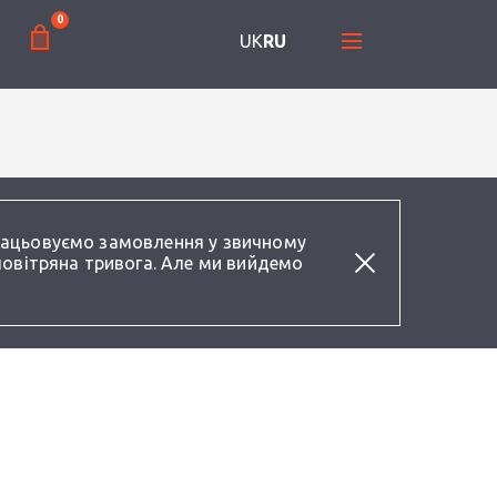
0
UK
RU
працьовуємо замовлення у звичному
повітряна тривога. Але ми вийдемо