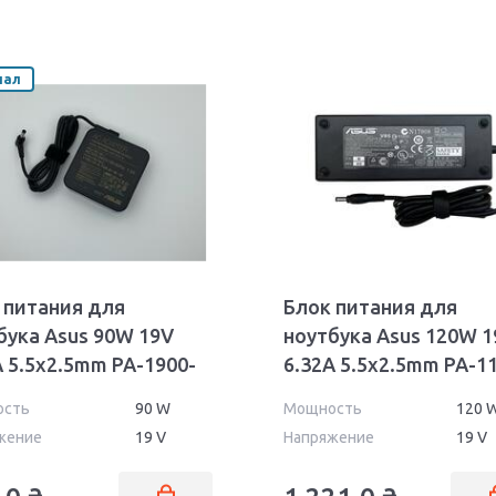
нал
 питания для
Блок питания для
бука Asus 90W 19V
ноутбука Asus 120W 1
A 5.5x2.5mm PA-1900-
6.32A 5.5x2.5mm PA-1
ll Orig
02
ость
90 W
Мощность
120 
жение
19 V
Напряжение
19 V