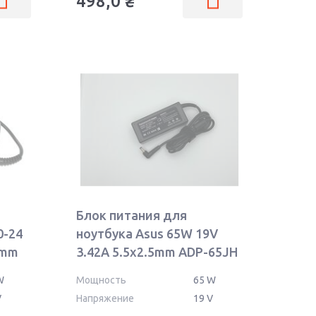
498,0
₴
Блок питания для
0-24
ноутбука Asus 65W 19V
5mm
3.42A 5.5x2.5mm ADP-65JH
BB OEM
W
Мощность
65 W
V
Напряжение
19 V