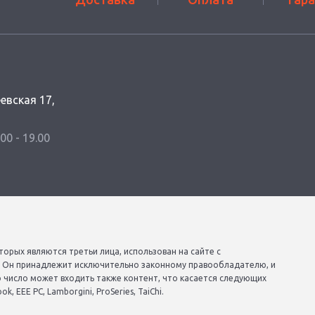
еевская 17,
.00 - 19.00
торых являются третьи лица, использован на сайте с
. Он принадлежит исключительно законному правообладателю, и
о число может входить также контент, что касается следующих
, EEE PC, Lamborgini, ProSeries, TaiChi.