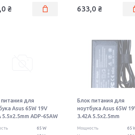
,0
₴
633,0
₴
 питания для
Блок питания для
бука Asus 65W 19V
ноутбука Asus 65W 19
A 5.5x2.5mm ADP-65AW
3.42A 5.5x2.5mm
AS651905525FK
ость
65 W
Мощность
65 
REPLACEMENT