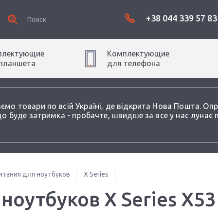
+38 044 339 57 83
плектующие
Комплектующие
планшет
а
для
телефон
а
аємо товари по всій Україні, де відкрита Нова Пошта. О
о буде затримка - пробачте, швидше за все у нас лунає 
итания для ноутбуков
X Series
ноутбуков X Series X53