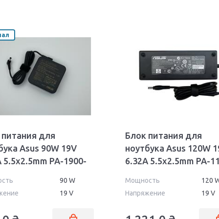
нал
 питания для
Блок питания для
бука Asus 90W 19V
ноутбука Asus 120W 1
A 5.5x2.5mm PA-1900-
6.32A 5.5x2.5mm PA-1
ll Orig
02
ость
90 W
Мощность
120 
жение
19 V
Напряжение
19 V