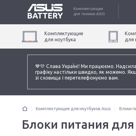
Комплектующие
для техники
ASUS
Комплектующие
Ком
для
ноутбук
а
для
💙💛 Слава УкраЇні! Ми працюємо. Надсил
графіку настільки швидко, як можемо. Якщ
зі сховища і перетелефонуємо вам.
Комплектующие для ноутбуков Asus
Блоки п
Блоки питания для 