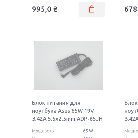
995,0
₴
678
Блок питания для
Блок
ноутбука Asus 65W 19V
ноут
3.42A 5.5x2.5mm ADP-65JH
3.42
BB OEM
OEM
Мощность
65 W
Мощн