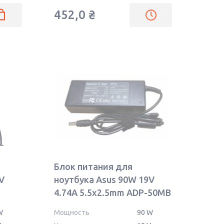
452,0
₴
Блок питания для
V
ноутбука Asus 90W 19V
4.74A 5.5x2.5mm ADP-50MB
REPLACEMENT
W
Мощность
90 W