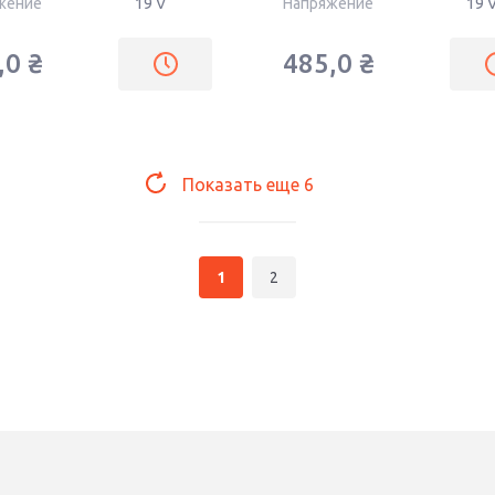
жение
19 V
Напряжение
19 
,0
₴
485,0
₴
Показать еще
6
1
2