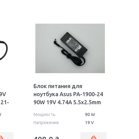
Блок питания для
9V
ноутбука Asus PA-1900-24
121-
90W 19V 4.74A 5.5x2.5mm
OEM
W
Мощность
90 W
Напряжение
19 V