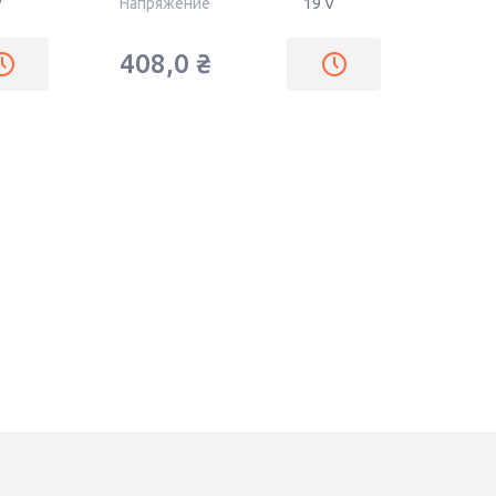
V
Напряжение
19 V
408,0
₴