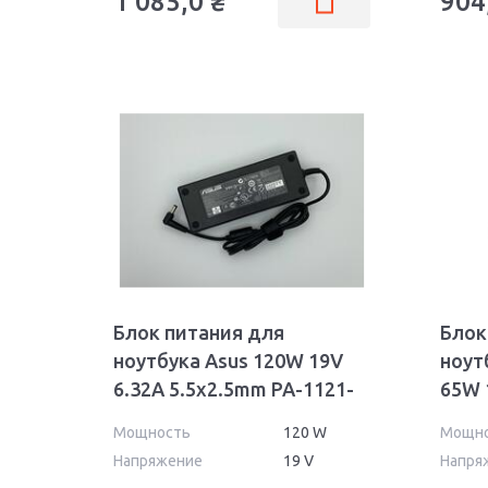
1 085,0
₴
904
Блок питания для
Блок
ноутбука Asus 120W 19V
ноут
6.32A 5.5x2.5mm PA-1121-
65W 
02 OEM
Wall
Мощность
120 W
Мощн
Напряжение
19 V
Напря