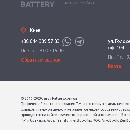
для техники ASUS
Киев
+38 044 339 57 83
ул. Голос
оф. 104
Пн.-Пт.
9.00 - 19.00
Пн.-Пт.
9
Обратный звонок
Карта
© 2010-2020. asus-battery.com.ua
Графический контент, названия ТМ, логотипы, владельцами ко
ознакомительной целью и не является нашей собственностью
приводится на сайте в качестве справочной информации. В эт
ТМ и брендов: Asus, TransformerBookFlip, ROG, VivoBook, ZenBook