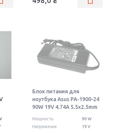
498,0
₴
Блок питания для
V
ноутбука Asus PA-1900-24
90W 19V 4.74A 5.5x2.5mm
PA-1900-05
W
Мощность
90 W
V
Напряжение
19 V