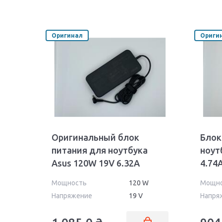
Оригинал
Ориги
Оригинальный блок
Блок
питания для ноутбука
ноут
Asus 120W 19V 6.32A
4.74
5.5x2.5mm PA-1121-28 Orig
24 Wa
Мощность
120 W
Мощн
Напряжение
19 V
Напря