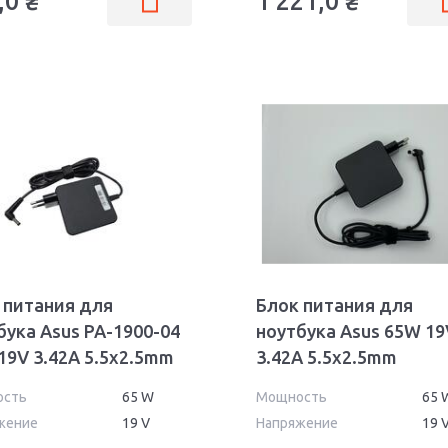
,0
₴
1 221,0
₴
 питания для
Блок питания для
бука Asus PA-1900-04
ноутбука Asus 65W 19
19V 3.42A 5.5x2.5mm
3.42A 5.5x2.5mm
 OEM
AS651905525FK OEM
ость
65 W
Мощность
65 
жение
19 V
Напряжение
19 