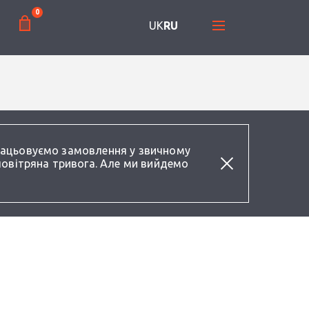
0
UK
RU
працьовуємо замовлення у звичному
повітряна тривога. Але ми вийдемо