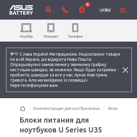
0
UK
RU
Ноутбук
Планшет
Телефон
💙💛 Слава УкраЇні! Ми працюємо. Надсилаємо товари
по всій Україні, де відкрита Нова Пошта.
Опрацьовуємо замовлення у звичному графіку
настільки швидко, як можемо. Якщо буде затримка -
пробачте, швидше за все у нас лунає повітряна
тривога. Але ми вийдемо зі сховища і
перетелефонуємо вам.
Комплектующие для ноутбуков Asus
Блоки питания 
Блоки питания для
ноутбуков U Series U35