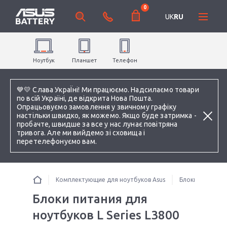
0
UK
RU
Ноутбук
Планшет
Телефон
💙💛 Слава УкраЇні! Ми працюємо. Надсилаємо товари
по всій Україні, де відкрита Нова Пошта.
Опрацьовуємо замовлення у звичному графіку
настільки швидко, як можемо. Якщо буде затримка -
пробачте, швидше за все у нас лунає повітряна
тривога. Але ми вийдемо зі сховища і
перетелефонуємо вам.
Комплектующие для ноутбуков Asus
Блоки питания 
Блоки питания для
ноутбуков L Series L3800