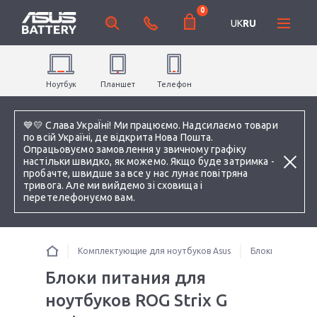
0
UK
RU
Ноутбук
Планшет
Телефон
💙💛 Слава УкраЇні! Ми працюємо. Надсилаємо товари
по всій Україні, де відкрита Нова Пошта.
Опрацьовуємо замовлення у звичному графіку
настільки швидко, як можемо. Якщо буде затримка -
пробачте, швидше за все у нас лунає повітряна
тривога. Але ми вийдемо зі сховища і
перетелефонуємо вам.
Комплектующие для ноутбуков Asus
Блоки питания 
Блоки питания для
ноутбуков ROG Strix G