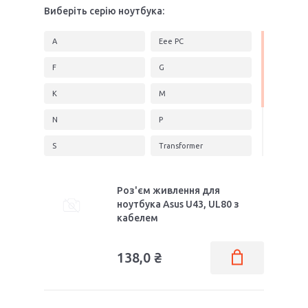
Виберіть серію ноутбука:
A
Eee PC
F
G
K
M
N
P
S
Transformer
U
UL
Роз'єм живлення для
UX
VivoBook
ноутбука Asus U43, UL80 з
кабелем
X
Z
138,0 ₴