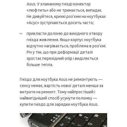
Asus. У зламаному гнізді конектор
«люфтить» або не тримається, випадає.
Не дивуйтеся, крихкі роз’єми на ноутбуках
«Асус» зустрічаються досить часто;
прикласти долоню до вихідного отвору
гнізда живлення. Якщо корпус ноутбука
відчутно нагрівається, проблема в роз’ємі.
Річ у тім, що при деформації деталі
зростає перехідний опір і виділяється
більше тепла.
Гніздо для ноутбука Asus не ремонтують —
сенсу немає, вартість нової деталі менша за
витрати на ремонт. Тому найпростіший і
найвигідніший спосіб усунути поломку —
купити гніздо для зарядки ноутбука Asus.