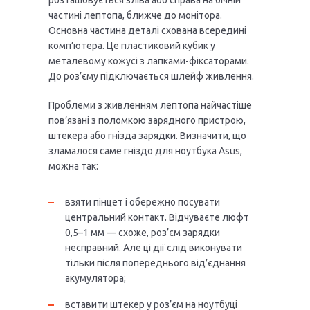
розташовується зліва або справа на бічній
частині лептопа, ближче до монітора.
Основна частина деталі схована всередині
комп’ютера. Це пластиковий кубик у
металевому кожусі з лапками-фіксаторами.
До роз’єму підключається шлейф живлення.
Проблеми з живленням лептопа найчастіше
пов’язані з поломкою зарядного пристрою,
штекера або гнізда зарядки. Визначити, що
зламалося саме гніздо для ноутбука Asus,
можна так:
взяти пінцет і обережно посувати
центральний контакт. Відчуваєте люфт
0,5–1 мм — схоже, роз’єм зарядки
несправний. Але ці дії слід виконувати
тільки після попереднього від’єднання
акумулятора;
вставити штекер у роз’єм на ноутбуці