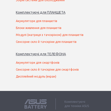
Збірні системи для охолодження
Комплектуючі
для
ПЛАНШЕТ
А
Акумулятори для планшетів
Блоки живлення для планшетів
Модулі (матриця з тачскріном) для планшетів
Сенсорне скло й тачскріни для планшетів
Комплектуючі
для
ТЕЛЕФОН
А
Акумулятори для смартфонів
Сенсорне скло й тачскріни для смартфонів
Дисплейний модуль (екран)
Комплектуючі
для техніки ASUS