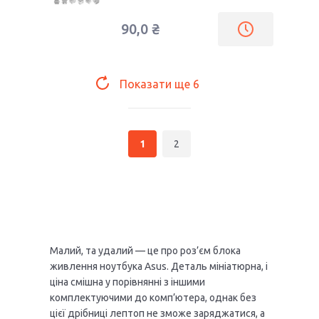
90,0 ₴
Показати ще
6
1
2
Малий, та удалий — це про роз’єм блока
живлення ноутбука Asus. Деталь мініатюрна, і
ціна смішна у порівнянні з іншими
комплектуючими до комп’ютера, однак без
цієї дрібниці лептоп не зможе заряджатися, а