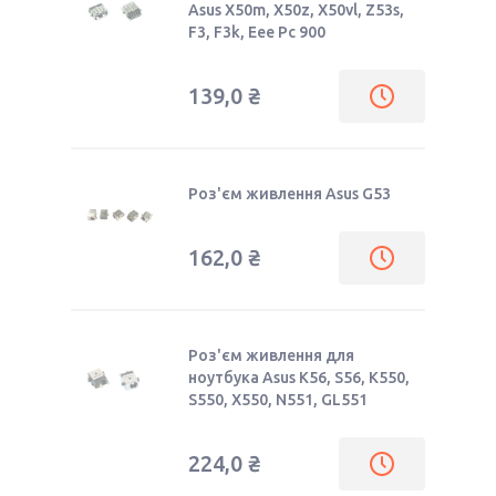
Asus X50m, X50z, X50vl, Z53s,
F3, F3k, Eee Pc 900
139,0 ₴
Роз'єм живлення Asus G53
162,0 ₴
Роз'єм живлення для
ноутбука Asus K56, S56, K550,
S550, X550, N551, GL551
224,0 ₴