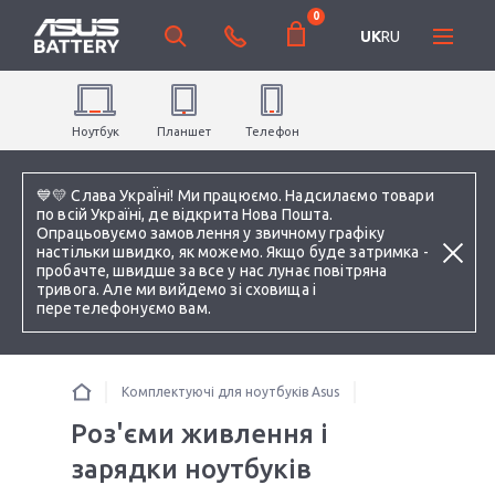
0
UK
RU
Ноутбук
Планшет
Телефон
💙💛 Слава УкраЇні! Ми працюємо. Надсилаємо товари
по всій Україні, де відкрита Нова Пошта.
Опрацьовуємо замовлення у звичному графіку
настільки швидко, як можемо. Якщо буде затримка -
пробачте, швидше за все у нас лунає повітряна
тривога. Але ми вийдемо зі сховища і
перетелефонуємо вам.
Комплектуючі для ноутбуків Asus
Роз'єми живлення і
зарядки ноутбуків