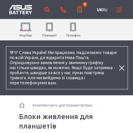
0
UK
RU
Ноутбук
Планшет
Телефон
💙💛 Слава УкраЇні! Ми працюємо. Надсилаємо товари
по всій Україні, де відкрита Нова Пошта.
Опрацьовуємо замовлення у звичному графіку
настільки швидко, як можемо. Якщо буде затримка -
пробачте, швидше за все у нас лунає повітряна
тривога. Але ми вийдемо зі сховища і
перетелефонуємо вам.
Комплектуючі для планшетів Asus
Блоки живлення для
планшетів