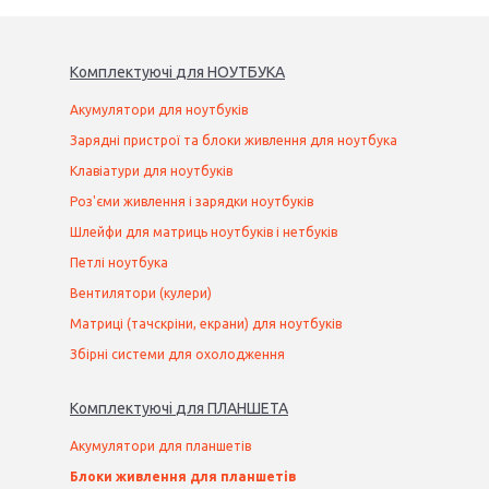
Комплектуючі
для
НОУТБУК
А
Акумулятори для ноутбуків
Зарядні пристрої та блоки живлення для ноутбука
Клавіатури для ноутбуків
Роз'єми живлення і зарядки ноутбуків
Шлейфи для матриць ноутбуків і нетбуків
Петлі ноутбука
Вентилятори (кулери)
Матриці (тачскріни, екрани) для ноутбуків
Збірні системи для охолодження
Комплектуючі
для
ПЛАНШЕТ
А
Акумулятори для планшетів
Блоки живлення для планшетів