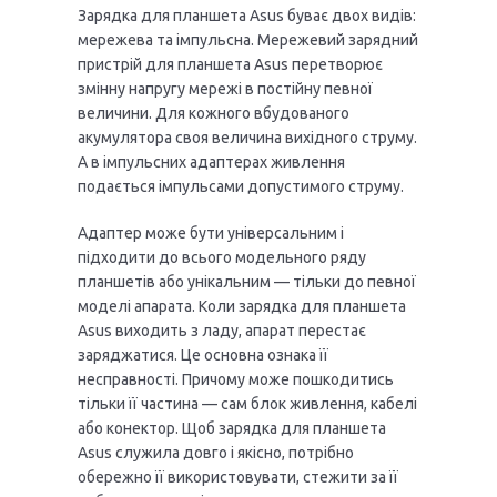
Зарядка для планшета Asus буває двох видів:
мережева та імпульсна. Мережевий зарядний
пристрій для планшета Asus перетворює
змінну напругу мережі в постійну певної
величини. Для кожного вбудованого
акумулятора своя величина вихідного струму.
А в імпульсних адаптерах живлення
подається імпульсами допустимого струму.
Адаптер може бути універсальним і
підходити до всього модельного ряду
планшетів або унікальним — тільки до певної
моделі апарата. Коли зарядка для планшета
Asus виходить з ладу, апарат перестає
заряджатися. Це основна ознака її
несправності. Причому може пошкодитись
тільки її частина — сам блок живлення, кабелі
або конектор. Щоб зарядка для планшета
Asus служила довго і якісно, потрібно
обережно її використовувати, стежити за її