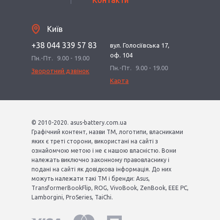
Контакти
Київ
+38 044 339 57 83
вул. Голосіївська 17,
оф. 104
Пн.-Пт.
9.00 - 19.00
Пн.-Пт.
9.00 - 19.00
Зворотний дзвінок
Карта
© 2010-2020. asus-battery.com.ua
Графічний контент, назви ТМ, логотипи, власниками
яких є треті сторони, використані на сайті з
ознайомчою метою і не є нашою власністю. Вони
належать виключно законному правовласнику і
подані на сайті як довідкова інформація. До них
можуть належати такі ТМ і бренди: Asus,
TransformerBookFlip, ROG, VivoBook, ZenBook, EEE PC,
Lamborgini, ProSeries, TaiChi.