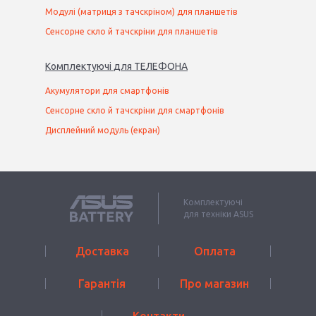
Модулі (матриця з тачскріном) для планшетів
Сенсорне скло й тачскріни для планшетів
Комплектуючі
для
ТЕЛЕФОН
А
Акумулятори для смартфонів
Сенсорне скло й тачскріни для смартфонів
Дисплейний модуль (екран)
Комплектуючі
для техніки ASUS
Доставка
Оплата
Гарантія
Про магазин