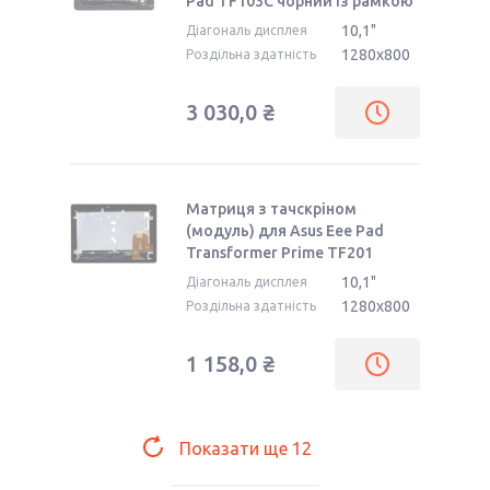
Pad TF103C чорний із рамкою
10,1"
Діагональ дисплея
1280x800
Роздільна здатність
3 030,0 ₴
Матриця з тачскріном
(модуль) для Asus Eee Pad
Transformer Prime TF201
10,1"
Діагональ дисплея
1280x800
Роздільна здатність
1 158,0 ₴
Показати ще
12