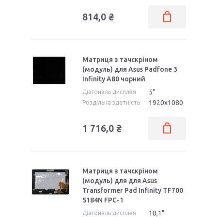
814,0 ₴
Матриця з тачскріном
(модуль) для Asus Padfone 3
Infinity A80 чорний
5"
Діагональ дисплея
1920x1080
Роздільна здатність
1 716,0 ₴
Матриця з тачскріном
(модуль) для для Asus
Transformer Pad Infinity TF700
5184N FPC-1
10,1"
Діагональ дисплея