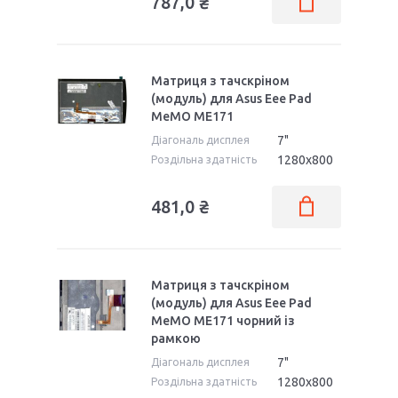
787,0 ₴
Матриця з тачскріном
(модуль) для Asus Eee Pad
MeMO ME171
7"
Діагональ дисплея
1280x800
Роздільна здатність
481,0 ₴
Матриця з тачскріном
(модуль) для Asus Eee Pad
MeMO ME171 чорний із
рамкою
7"
Діагональ дисплея
1280x800
Роздільна здатність