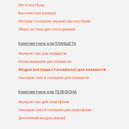
Петлі ноутбука
Вентилятори (кулери)
Матриці (тачскріни, екрани) для ноутбуків
Збірні системи для охолодження
Комплектуючі
для
ПЛАНШЕТ
А
Акумулятори для планшетів
Блоки живлення для планшетів
Модулі (матриця з тачскріном) для планшетів
Сенсорне скло й тачскріни для планшетів
Комплектуючі
для
ТЕЛЕФОН
А
Акумулятори для смартфонів
Сенсорне скло й тачскріни для смартфонів
Дисплейний модуль (екран)