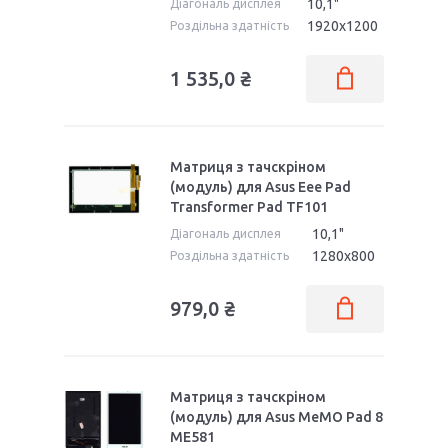
10,1"
Діагональ дисплея
1920x1200
Роздільна здатність
1 535,0 ₴
Матриця з тачскріном
(модуль) для Asus Eee Pad
Transformer Pad TF101
10,1"
Діагональ дисплея
1280x800
Роздільна здатність
979,0 ₴
Матриця з тачскріном
(модуль) для Asus MeMO Pad 8
ME581