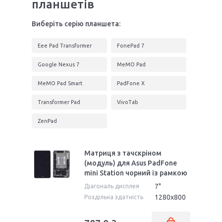
планшетів
Виберіть серію планшета:
Eee Pad Transformer
FonePad 7
Google Nexus 7
MeMO Pad
MeMO Pad Smart
PadFone X
Transformer Pad
VivoTab
ZenPad
Матриця з тачскріном
(модуль) для Asus PadFone
mini Station чорний із рамкою
7"
Діагональ дисплея
1280x800
Роздільна здатність