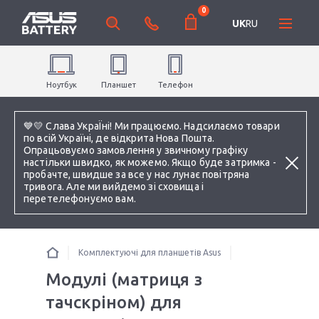
0
UK
RU
Ноутбук
Планшет
Телефон
💙💛 Слава УкраЇні! Ми працюємо. Надсилаємо товари
по всій Україні, де відкрита Нова Пошта.
Опрацьовуємо замовлення у звичному графіку
настільки швидко, як можемо. Якщо буде затримка -
пробачте, швидше за все у нас лунає повітряна
тривога. Але ми вийдемо зі сховища і
перетелефонуємо вам.
Комплектуючі для планшетів Asus
Модулі (матриця з
тачскріном) для