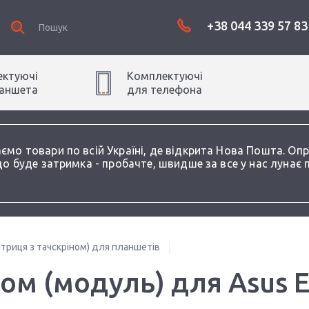
+38 044 339 57 83
ктуючі
Комплектуючі
аншет
а
для
телефон
а
аємо товари по всій Україні, де відкрита Нова Пошта. О
о буде затримка - пробачте, швидше за все у нас лунає 
триця з тачскріном) для планшетів
ном (модуль) для Asus