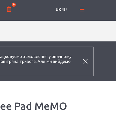
0
UK
RU
працьовуємо замовлення у звичному
повітряна тривога. Але ми вийдемо
 Eee Pad MeMO