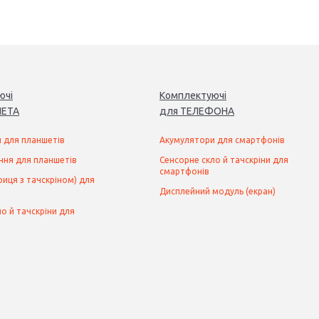
ючі
Комплектуючі
ЕТ
А
для
ТЕЛЕФОН
А
 для планшетів
Акумулятори для смартфонів
ння для планшетів
Сенсорне скло й тачскріни для
смартфонів
иця з тачскріном) для
Дисплейний модуль (екран)
о й тачскріни для