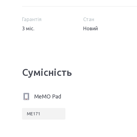
Гарантія
Стан
3 міс.
Новий
Сумісність
MeMO Pad
ME171