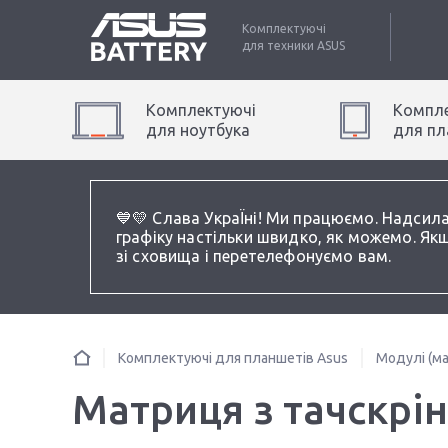
Комплектуючі
для техники
ASUS
Комплектуючі
Компле
для
ноутбук
а
для
пл
💙💛 Слава УкраЇні! Ми працюємо. Надсил
графіку настільки швидко, як можемо. Якщ
зі сховища і перетелефонуємо вам.
Комплектуючі для планшетів Asus
Модулі (ма
Матриця з тачскрі