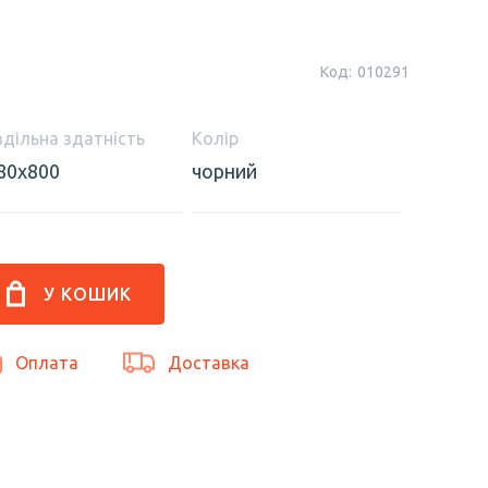
Код:
010291
здільна здатність
Колір
80x800
чорний
Оплата
Доставка