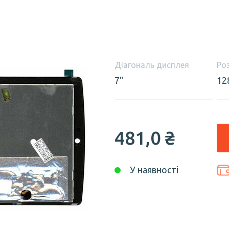
Діагональ дисплея
Ро
7"
12
481,0 ₴
У наявності