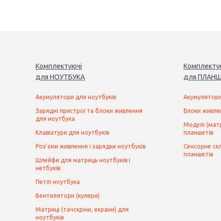
Комплектуючі
Комплекту
для
НОУТБУК
А
для
ПЛАНШ
Акумулятори для ноутбуків
Акумулятори
Зарядні пристрої та блоки живлення
Блоки живле
для ноутбука
Модулі (матр
Клавіатури для ноутбуків
планшетів
Роз'єми живлення і зарядки ноутбуків
Сенсорне скл
планшетів
Шлейфи для матриць ноутбуків і
нетбуків
Петлі ноутбука
Вентилятори (кулери)
Матриці (тачскріни, екрани) для
ноутбуків