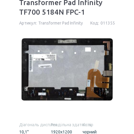
Transformer Pad Infinity
TF700 5184N FPC-1
Артикул:
Transformer Pad Infinity
Код:
011355
Діагональ дисплея
Роздільна здатність
Колір
10,1"
1920x1200
чорний