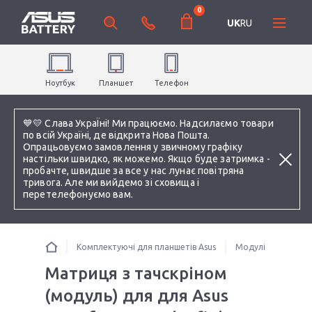
0
UK
RU
Ноутбук
Планшет
Телефон
💙💛 Слава УкраЇні! Ми працюємо. Надсилаємо товари
по всій Україні, де відкрита Нова Пошта.
Опрацьовуємо замовлення у звичному графіку
настільки швидко, як можемо. Якщо буде затримка -
пробачте, швидше за все у нас лунає повітряна
тривога. Але ми вийдемо зі сховища і
перетелефонуємо вам.
Комплектуючі для планшетів Asus
Модулі (матриця з
Матриця з тачскріном
(модуль) для для Asus