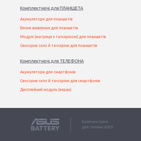
Комплектуючі
для
ПЛАНШЕТ
А
Акумулятори для планшетів
Блоки живлення для планшетів
Модулі (матриця з тачскріном) для планшетів
Сенсорне скло й тачскріни для планшетів
Комплектуючі
для
ТЕЛЕФОН
А
Акумулятори для смартфонів
Сенсорне скло й тачскріни для смартфонів
Дисплейний модуль (екран)
Комплектуючі
для техніки ASUS