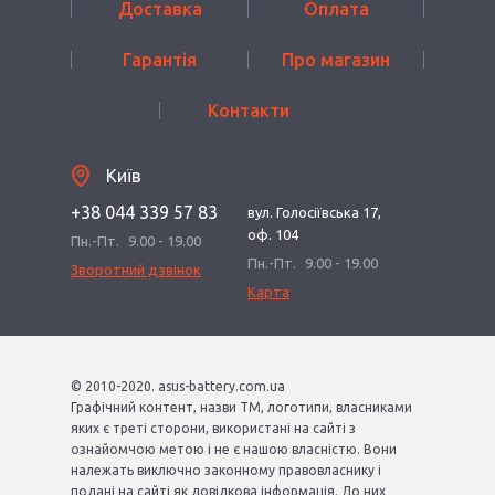
Доставка
Оплата
Гарантія
Про магазин
Контакти
Київ
+38 044 339 57 83
вул. Голосіївська 17,
оф. 104
Пн.-Пт.
9.00 - 19.00
Пн.-Пт.
9.00 - 19.00
Зворотний дзвінок
Карта
© 2010-2020. asus-battery.com.ua
Графічний контент, назви ТМ, логотипи, власниками
яких є треті сторони, використані на сайті з
ознайомчою метою і не є нашою власністю. Вони
належать виключно законному правовласнику і
подані на сайті як довідкова інформація. До них