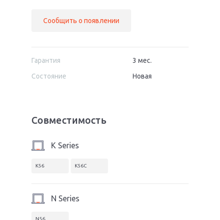
Сообщить о появлении
Гарантия
3 мес.
Состояние
Новая
Совместимость
K Series
K56
K56C
N Series
N56