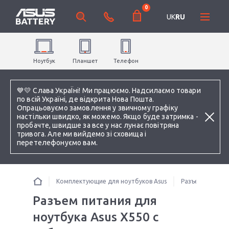
0
UK
RU
Ноутбук
Планшет
Телефон
💙💛 Слава УкраЇні! Ми працюємо. Надсилаємо товари
по всій Україні, де відкрита Нова Пошта.
Опрацьовуємо замовлення у звичному графіку
настільки швидко, як можемо. Якщо буде затримка -
пробачте, швидше за все у нас лунає повітряна
тривога. Але ми вийдемо зі сховища і
перетелефонуємо вам.
Комплектующие для ноутбуков Asus
Разъемы питани
Разъем питания для
ноутбука Asus X550 c