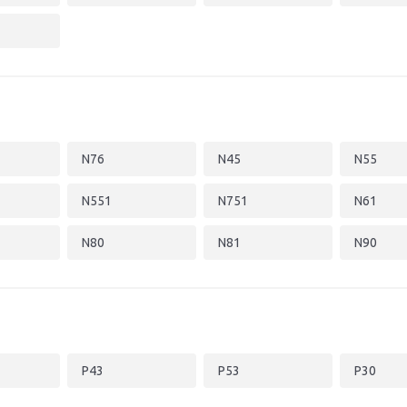
N76
N45
N55
N551
N751
N61
N80
N81
N90
P43
P53
P30