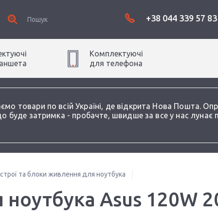
+38 044 339 57 83
ктуючі
Комплектуючі
аншет
а
для
телефон
а
аємо товари по всій Україні, де відкрита Нова Пошта. О
о буде затримка - пробачте, швидше за все у нас лунає 
истрої та блоки живлення для ноутбука
 ноутбука Asus 120W 2