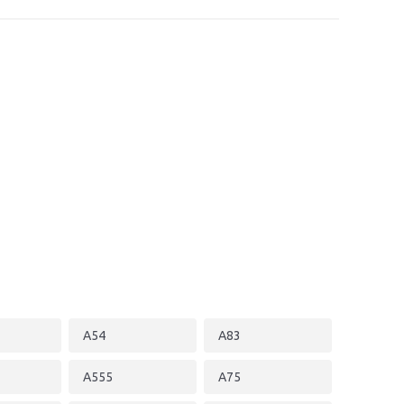
A54
A83
A555
A75