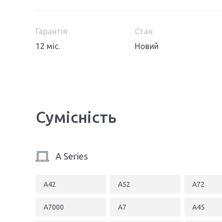
Гарантія
Стан
12 міс.
Новий
Сумісність
A Series
A42
A52
A72
A7000
A7
A45