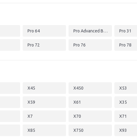
Pro 64
Pro Advanced B451JA
Pro 31
Pro 72
Pro 76
Pro 78
X45
X450
X53
X59
X61
X35
X7
X70
X71
X85
X750
X93