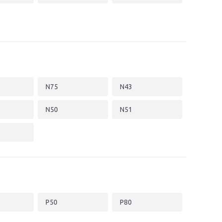
N75
N43
N50
N51
P50
P80