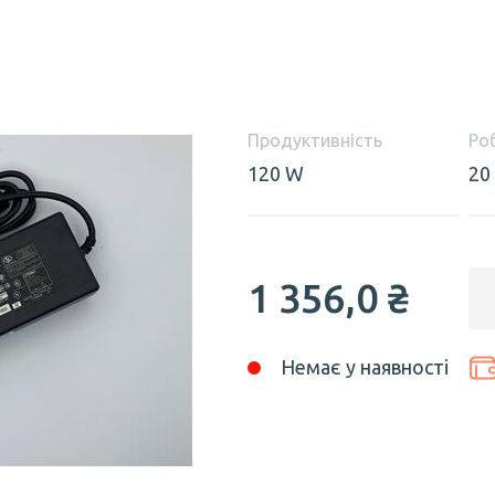
Продуктивність
Ро
120 W
20
1 356,0 ₴
Немає у наявності