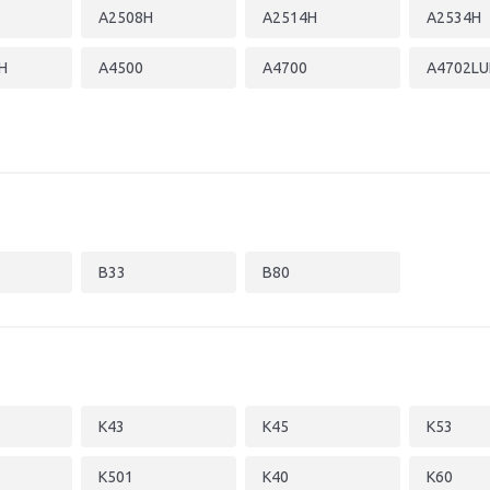
A2508H
A2514H
A2534H
H
A4500
A4700
A4702LU
B33
B80
K43
K45
K53
K501
K40
K60