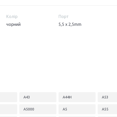
Колір
Порт
чорний
5,5 x 2,5mm
A43
A44H
A53
A5000
A5
A55