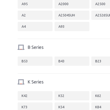
A95
A2000
A2500
A2
A2504SUH
A2526SU
A4
A93
B Series
B53
B43
B23
K Series
K42
K52
K62
K73
K54
K84