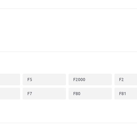
F5
F2000
F2
F7
F80
F81