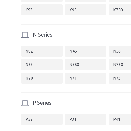
K93
K95
K750
N Series
N82
N46
N56
N53
N550
N750
N70
N71
N73
P Series
P52
P31
P41