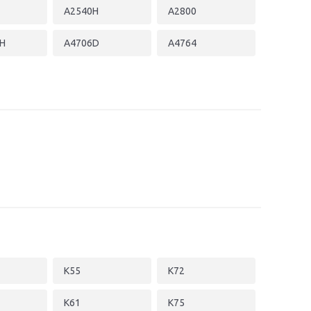
A2540H
A2800
H
A4706D
A4764
K55
K72
K61
K75