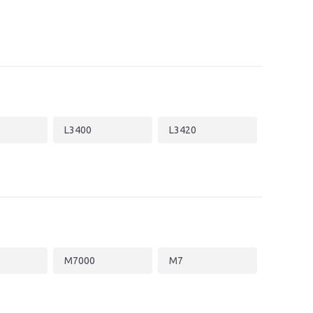
L3400
L3420
M7000
M7