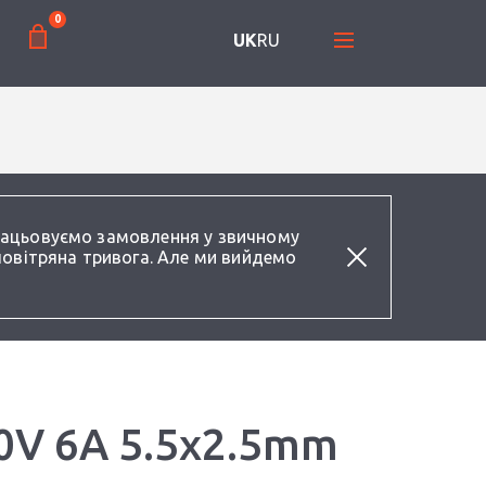
0
UK
RU
працьовуємо замовлення у звичному
повітряна тривога. Але ми вийдемо
0V 6A 5.5x2.5mm