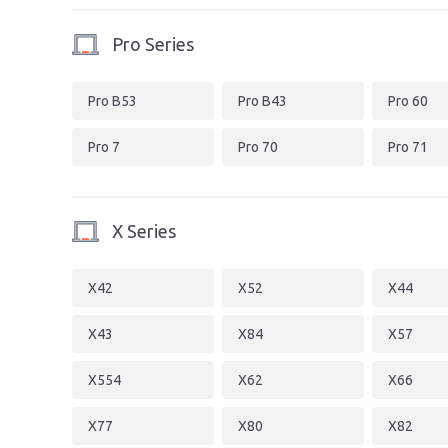
Pro Series
Pro B53
Pro B43
Pro 60
Pro 7
Pro 70
Pro 71
X Series
X42
X52
X44
X43
X84
X57
X554
X62
X66
X77
X80
X82