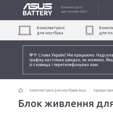
Комплектуючі
для техники
ASUS
Комплектуючі
Компле
для
ноутбук
а
для
пл
💙💛 Слава УкраЇні! Ми працюємо. Надсил
графіку настільки швидко, як можемо. Якщ
зі сховища і перетелефонуємо вам.
Комплектуючі для ноутбуків Asus
Зарядні пр
Блок живлення для