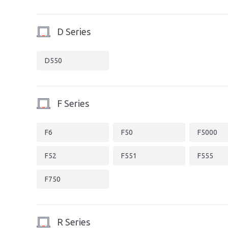
D Series
D550
F Series
F6
F50
F5000
F52
F551
F555
F750
R Series