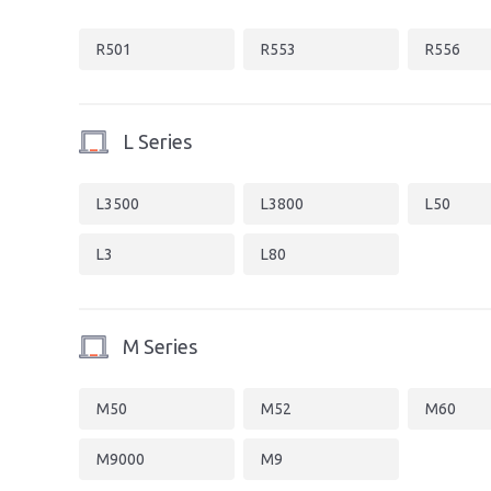
R501
R553
R556
L Series
L3500
L3800
L50
L3
L80
M Series
M50
M52
M60
M9000
M9