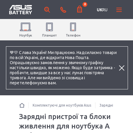
0
UK
RU
Ноутбук
Планшет
Телефон
💙💛 Слава УкраЇні! Ми працюємо. Надсилаємо товари
по всій Україні, де відкрита Нова Пошта.
Опрацьовуємо замовлення у звичному графіку
настільки швидко, як можемо. Якщо буде затримка -
пробачте, швидше за все у нас лунає повітряна
тривога. Але ми вийдемо зі сховища і
перетелефонуємо вам.
Комплектуючі для ноутбуків Asus
Зарядні пристрої 
Зарядні пристрої та блоки
живлення для ноутбука A