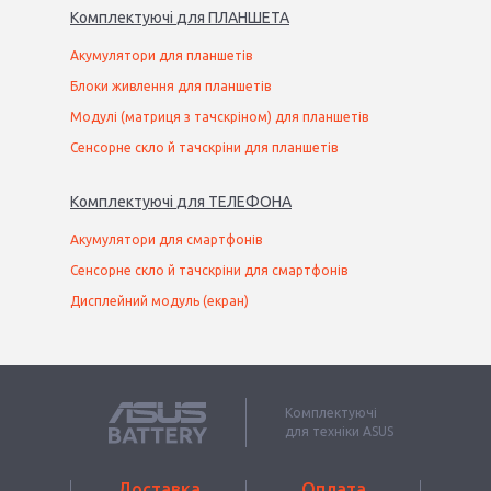
Комплектуючі
для
ПЛАНШЕТ
А
Акумулятори для планшетів
Блоки живлення для планшетів
Модулі (матриця з тачскріном) для планшетів
Сенсорне скло й тачскріни для планшетів
Комплектуючі
для
ТЕЛЕФОН
А
Акумулятори для смартфонів
Сенсорне скло й тачскріни для смартфонів
Дисплейний модуль (екран)
Комплектуючі
для техніки ASUS
Доставка
Оплата