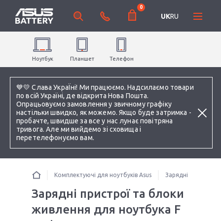
0
UK
RU
Ноутбук
Планшет
Телефон
💙💛 Слава УкраЇні! Ми працюємо. Надсилаємо товари
по всій Україні, де відкрита Нова Пошта.
Опрацьовуємо замовлення у звичному графіку
настільки швидко, як можемо. Якщо буде затримка -
пробачте, швидше за все у нас лунає повітряна
тривога. Але ми вийдемо зі сховища і
перетелефонуємо вам.
Комплектуючі для ноутбуків Asus
Зарядні пристрої 
Зарядні пристрої та блоки
живлення для ноутбука F