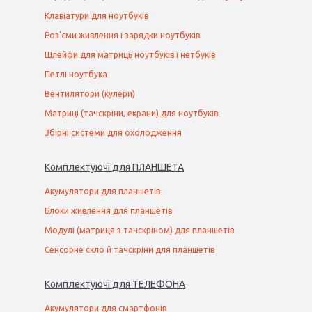
Клавіатури для ноутбуків
Роз'єми живлення і зарядки ноутбуків
Шлейфи для матриць ноутбуків і нетбуків
Петлі ноутбука
Вентилятори (кулери)
Матриці (тачскріни, екрани) для ноутбуків
Збірні системи для охолодження
Комплектуючі
для
ПЛАНШЕТ
А
Акумулятори для планшетів
Блоки живлення для планшетів
Модулі (матриця з тачскріном) для планшетів
Сенсорне скло й тачскріни для планшетів
Комплектуючі
для
ТЕЛЕФОН
А
Акумулятори для смартфонів