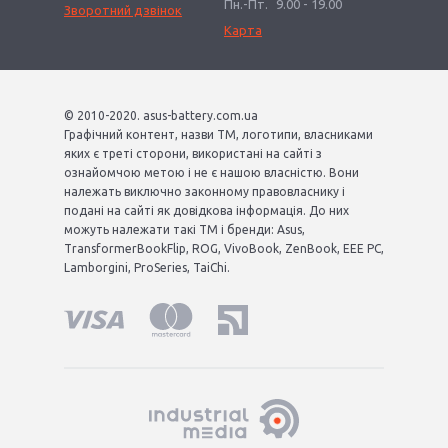
Пн.-Пт.
9.00 - 19.00
Зворотний дзвінок
Карта
© 2010-2020. asus-battery.com.ua
Графічний контент, назви ТМ, логотипи, власниками
яких є треті сторони, використані на сайті з
ознайомчою метою і не є нашою власністю. Вони
належать виключно законному правовласнику і
подані на сайті як довідкова інформація. До них
можуть належати такі ТМ і бренди: Asus,
TransformerBookFlip, ROG, VivoBook, ZenBook, EEE PC,
Lamborgini, ProSeries, TaiChi.