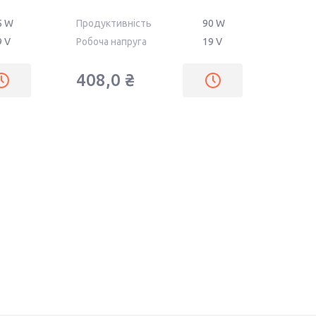
REPLACEMENT
5 W
Продуктивність
90 W
9 V
Робоча напруга
19 V
408,0 ₴