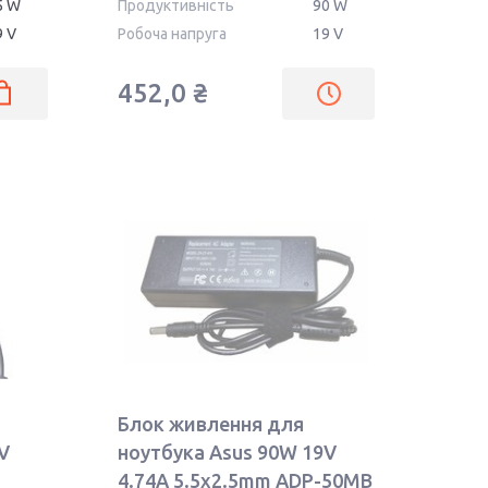
5 W
Продуктивність
90 W
Liteon
9 V
Робоча напруга
19 V
452,0 ₴
Блок живлення для
V
ноутбука Asus 90W 19V
4.74A 5.5x2.5mm ADP-50MB