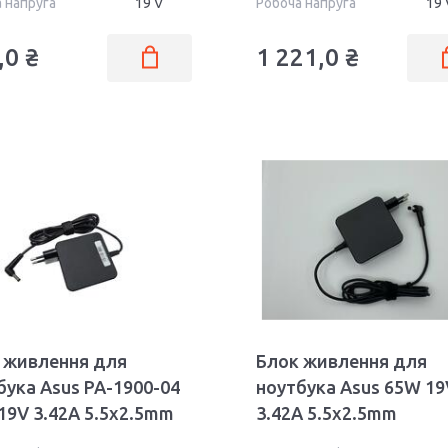
 напруга
19 V
Робоча напруга
19 
,0 ₴
1 221,0 ₴
 живлення для
Блок живлення для
бука Asus PA-1900-04
ноутбука Asus 65W 19
19V 3.42A 5.5x2.5mm
3.42A 5.5x2.5mm
 OEM
AS651905525FK OEM