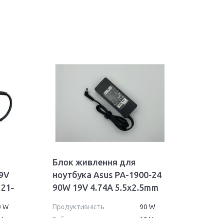
Блок живлення для
9V
ноутбука Asus PA-1900-24
121-
90W 19V 4.74A 5.5x2.5mm
OEM
0 W
Продуктивність
90 W