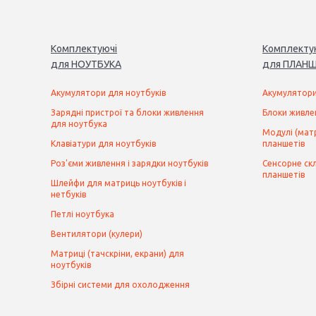
Комплектуючі
Комплекту
для
НОУТБУК
А
для
ПЛАНШ
Акумулятори для ноутбуків
Акумулятори
Зарядні пристрої та блоки живлення
Блоки живле
для ноутбука
Модулі (матр
Клавіатури для ноутбуків
планшетів
Роз'єми живлення і зарядки ноутбуків
Сенсорне скл
планшетів
Шлейфи для матриць ноутбуків і
нетбуків
Петлі ноутбука
Вентилятори (кулери)
Матриці (тачскріни, екрани) для
ноутбуків
Збірні системи для охолодження