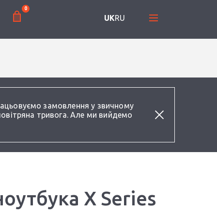
0
UK
RU
працьовуємо замовлення у звичному
повітряна тривога. Але ми вийдемо
оутбука X Series