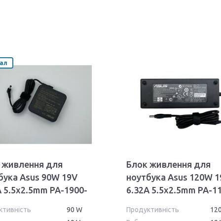
нал
 живлення для
Блок живлення для
бука Asus 90W 19V
ноутбука Asus 120W 1
A 5.5x2.5mm PA-1900-
6.32A 5.5x2.5mm PA-1
ll Orig
02 Orig
ктивність
90 W
Продуктивність
12