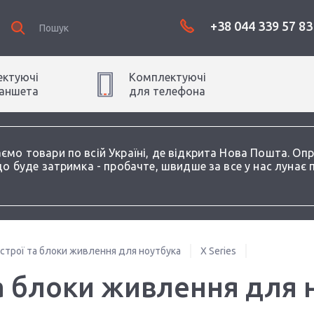
+38 044 339 57 83
ктуючі
Комплектуючі
аншет
а
для
телефон
а
аємо товари по всій Україні, де відкрита Нова Пошта. О
о буде затримка - пробачте, швидше за все у нас лунає 
истрої та блоки живлення для ноутбука
X Series
а блоки живлення для н