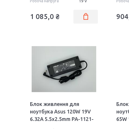
Робоча напруга
19 V
Робоча
1 085,0 ₴
904
Блок живлення для
Блок
ноутбука Asus 120W 19V
ноут
6.32A 5.5x2.5mm PA-1121-
65W 
02 Liteon OEM
Wall