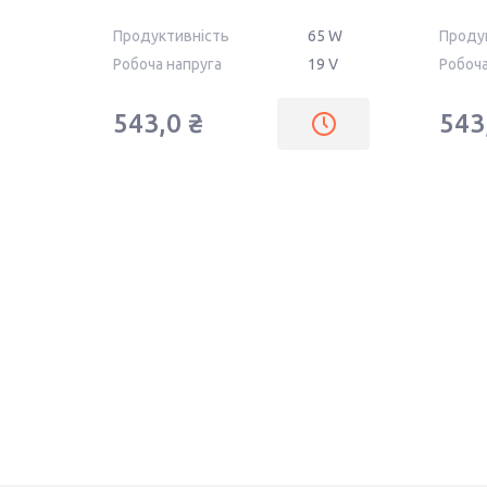
BB OEM
OEM
Продуктивність
65 W
Проду
Робоча напруга
19 V
Робоча
543,0 ₴
543