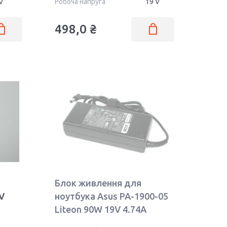
V
Робоча напруга
19 V
498,0 ₴
Блок живлення для
V
ноутбука Asus PA-1900-05
Liteon 90W 19V 4.74A
5.5x2.5mm PA-1900-05