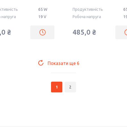
AS651905525FK
ктивність
65 W
Продуктивність
6
REPLACEMENT
 напруга
19 V
Робоча напруга
1
,0 ₴
485,0 ₴
Показати ще
6
1
2