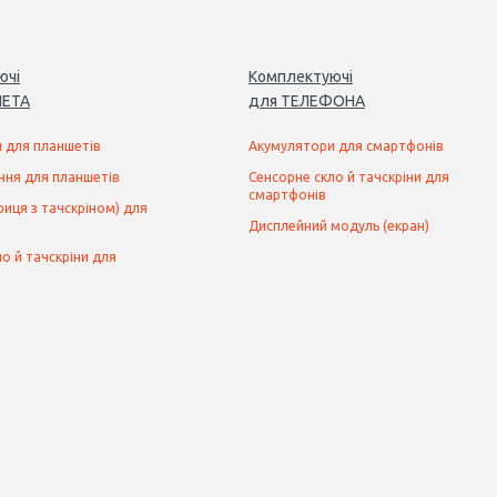
ючі
Комплектуючі
ЕТ
А
для
ТЕЛЕФОН
А
 для планшетів
Акумулятори для смартфонів
ння для планшетів
Сенсорне скло й тачскріни для
смартфонів
иця з тачскріном) для
Дисплейний модуль (екран)
о й тачскріни для