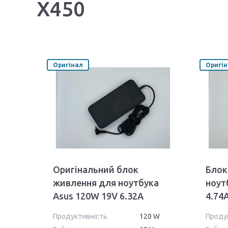
X450
Оригінал
Оригі
Оригінальний блок
Блок
живлення для ноутбука
ноут
Asus 120W 19V 6.32A
4.74
5.5x2.5mm PA-1121-28 Orig
24 Wa
Продуктивність
120 W
Проду