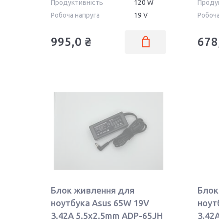
Продуктивність
120 W
Проду
Робоча напруга
19 V
Робоча
995,0 ₴
678
Блок живлення для
Блок
ноутбука Asus 65W 19V
ноут
3.42A 5.5x2.5mm ADP-65JH
3.42