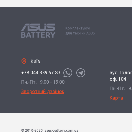
Комплектуючі
для техніки ASUS
Київ
+38 044 339 57 83
вул. Голос
оф. 104
Пн.-Пт.
9.00 - 19.00
Пн.-Пт.
9
Зворотний дзвінок
Карта
© 2010-2020. asus-battery.com.ua