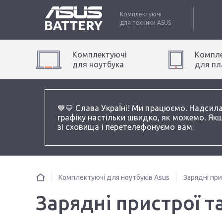
Комплектуючі
для техники
ASUS
Комплектуючі
Компле
для
ноутбук
а
для
пл
💙💛 Слава УкраЇні! Ми працюємо. Надсил
графіку настільки швидко, як можемо. Якщ
зі сховища і перетелефонуємо вам.
Комплектуючі для ноутбуків Asus
Зарядні пр
Зарядні пристрої т