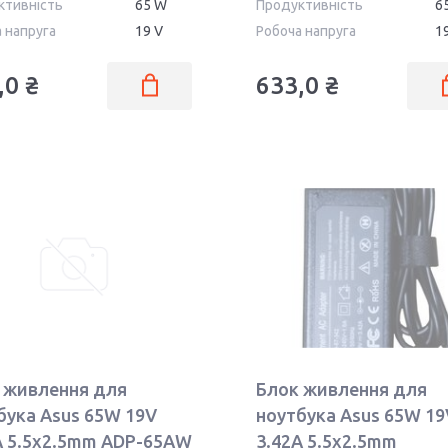
ктивність
65 W
Продуктивність
6
 напруга
19 V
Робоча напруга
1
,0 ₴
633,0 ₴
 живлення для
Блок живлення для
бука Asus 65W 19V
ноутбука Asus 65W 19
A 5.5x2.5mm ADP-65AW
3.42A 5.5x2.5mm