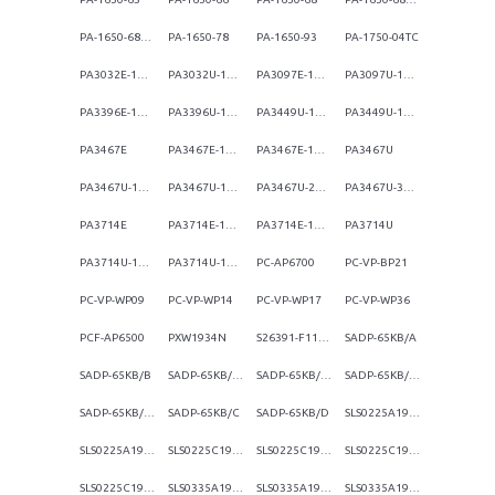
PA-1650-68/MS
PA-1650-78
PA-1650-93
PA-1750-04TC
PA3032E-1ACA
PA3032U-1ACA
PA3097E-1ACA
PA3097U-1ACA
PA3396E-1ACA
PA3396U-1ACA
PA3449U-1AC3
PA3449U-1ACA
PA3467E
PA3467E-1AC3
PA3467E-1ACA
PA3467U
PA3467U-1AC3
PA3467U-1ACA
PA3467U-2ACA
PA3467U-3ACA
PA3714E
PA3714E-1AC3
PA3714E-1ACA
PA3714U
PA3714U-1AC3
PA3714U-1ACA
PC-AP6700
PC-VP-BP21
PC-VP-WP09
PC-VP-WP14
PC-VP-WP17
PC-VP-WP36
PCF-AP6500
PXW1934N
S26391-F1106-L500
SADP-65KB/A
SADP-65KB/B
SADP-65KB/BBNF
SADP-65KB/BBSF
SADP-65KB/BF
SADP-65KB/BFGF
SADP-65KB/C
SADP-65KB/D
SLS0225A19406
SLS0225A19N06LF
SLS0225C19406
SLS0225C1965
SLS0225C19G06LF
SLS0225C19G57LF
SLS0335A19G06LF
SLS0335A19G57LF
SLS0335A19N06LF