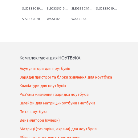
SLS0335C1965
SLS0335C19G06LF
SLS0335C19G57LF
SLS0335C19K06LF
SLS0335C20017
WAAC02
WAAC03A
Комплектуючі
для
НОУТБУК
А
Акумулятори для ноутбуків
Зарядні пристрої та блоки живлення для ноутбука
Клавіатури для ноутбуків
Роз'єми живлення і зарядки ноутбуків
Шлейфи для матриць ноутбуків і нетбуків
Петлі ноутбука
Вентилятори (кулери)
Матриці (тачскріни, екрани) для ноутбуків
Збірні системи для охолодження