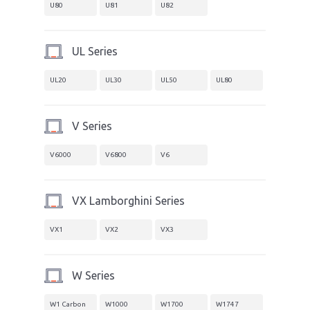
U80
U81
U82
UL Series
UL20
UL30
UL50
UL80
V Series
V6000
V6800
V6
VX Lamborghini Series
VX1
VX2
VX3
W Series
W1 Carbon
W1000
W1700
W1747