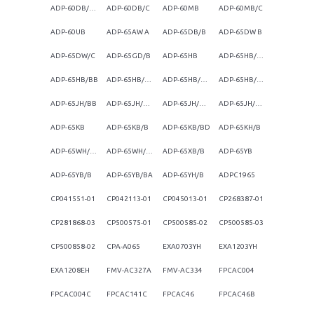
ADP-60DB/BC
ADP-60DB/C
ADP-60MB
ADP-60MB/C
ADP-60UB
ADP-65AW A
ADP-65DB/B
ADP-65DW B
ADP-65DW/C
ADP-65GD/B
ADP-65HB
ADP-65HB/AD
ADP-65HB/BB
ADP-65HB/BBCF
ADP-65HB/BBEF
ADP-65HB/BBH
ADP-65JH/BB
ADP-65JH/BBH
ADP-65JH/CBC
ADP-65JH/DBK
ADP-65KB
ADP-65KB/B
ADP-65KB/BD
ADP-65KH/B
ADP-65WH/AB
ADP-65WH/BB
ADP-65XB/B
ADP-65YB
ADP-65YB/B
ADP-65YB/BA
ADP-65YH/B
ADPC1965
CP041551-01
CP042113-01
CP045013-01
CP268387-01
CP281868-03
CP500575-01
CP500585-02
CP500585-03
CP500858-02
CPA-A065
EXA0703YH
EXA1203YH
EXA1208EH
FMV-AC327A
FMV-AC334
FPCAC004
FPCAC004C
FPCAC141C
FPCAC46
FPCAC46B