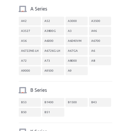
A Series
A42
A52
A3000
A3500
A3527
A3800G
A3
A46
A56
A6000
A6040VM
A6700
A6722NE-LH
A6726G-LH
A67GA
A6
A72
A73
A8000
A8
A9000
A9500
A9
B Series
B53
B1400
B1500
B43
B50
B51