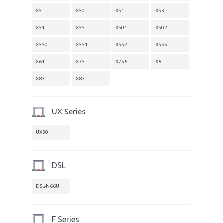
X5
X50
X51
X53
X54
X55
X501
X502
X550
X551
X552
X555
X64
X75
X756
X8
X83
X87
UX Series
UX50
DSL
DSL-N66U
F Series