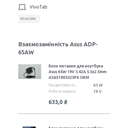
VivoTab
RT-AC5300
Взаємозамінність Asus ADP-
65AW
Блок питания для ноутбука
Asus 65W 19V 3.42A 5.5x2.5mm
AS651905525FK OEM
65 W
Продуктивність
19 V
Робоча напруга
633,0 ₴