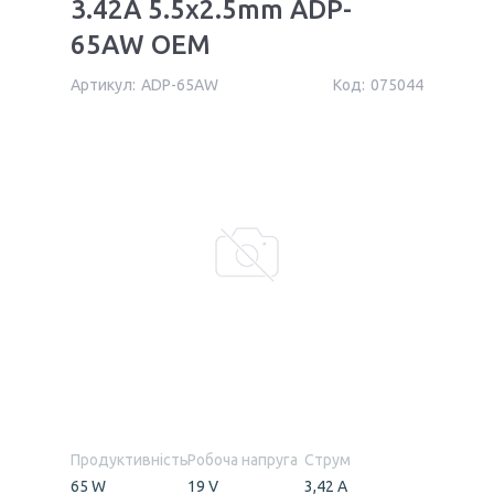
3.42A 5.5x2.5mm ADP-
65AW OEM
Артикул:
ADP-65AW
Код:
075044
Продуктивність
Робоча напруга
Струм
65 W
19 V
3,42 А