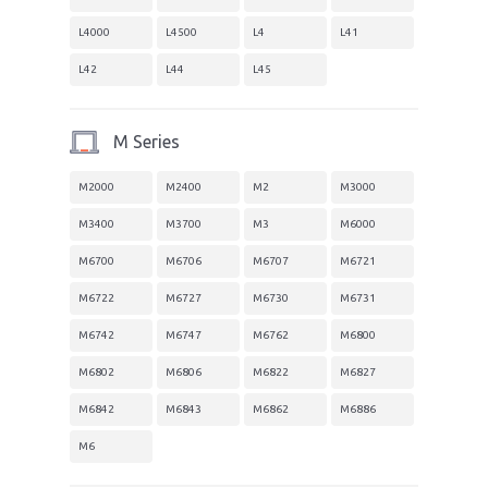
L4000
L4500
L4
L41
L42
L44
L45
M Series
M2000
M2400
M2
M3000
M3400
M3700
M3
M6000
M6700
M6706
M6707
M6721
M6722
M6727
M6730
M6731
M6742
M6747
M6762
M6800
M6802
M6806
M6822
M6827
M6842
M6843
M6862
M6886
M6