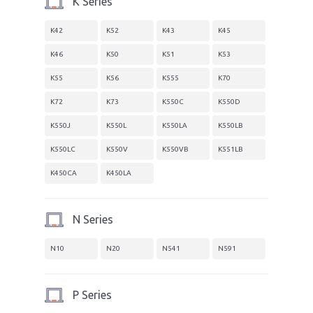
K Series
K42
K52
K43
K45
K46
K50
K51
K53
K55
K56
K555
K70
K72
K73
K550C
K550D
K550J
K550L
K550LA
K550LB
K550LC
K550V
K550VB
K551LB
K450CA
K450LA
N Series
N10
N20
N541
N591
P Series