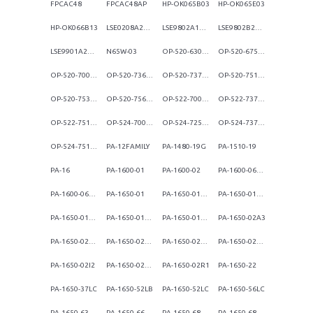
FPCAC48
FPCAC48AP
HP-OK065B03
HP-OK065E03
HP-OK066B13
LSE0208A2065
LSE9802A1960
LSE9802B2060
LSE9901A2070
N65W-03
OP-520-63001
OP-520-67501
OP-520-70001
OP-520-73601
OP-520-73701
OP-520-75101
OP-520-75301
OP-520-75601
OP-522-70001
OP-522-73701
OP-522-75101
OP-524-70001
OP-524-72501
OP-524-73701
OP-524-75101
PA-12FAMILY
PA-1480-19G
PA-1510-19
PA-16
PA-1600-01
PA-1600-02
PA-1600-06D1
PA-1600-06D2
PA-1650-01
PA-1650-01AR
PA-1650-01G1
PA-1650-01GA
PA-1650-01GQ
PA-1650-01WR
PA-1650-02A3
PA-1650-02AR
PA-1650-02G1
PA-1650-02G2
PA-1650-02GW
PA-1650-02I2
PA-1650-02LQ
PA-1650-02R1
PA-1650-22
PA-1650-37LC
PA-1650-52LB
PA-1650-52LC
PA-1650-56LC
PA-1650-63
PA-1650-66
PA-1650-68
PA-1650-68/CL