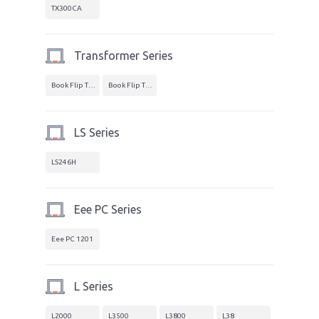
TX300CA
Transformer Series
Book Flip TP500
Book Flip TP550
LS Series
LS246H
Eee PC Series
Eee PC 1201
L Series
L2000
L3500
L3800
L38