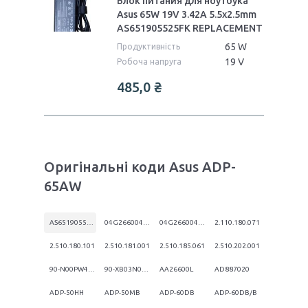
Блок питания для ноутбука
Asus 65W 19V 3.42A 5.5x2.5mm
AS651905525FK REPLACEMENT
65 W
Продуктивність
19 V
Робоча напруга
485,0 ₴
Оригінальні коди Asus ADP-
65AW
AS651905525FK
04G2660047D0
04G2660047L1
2.110.180.071
2.510.180.101
2.510.181.001
2.510.185.061
2.510.202.001
90-N00PW4E00T
90-XB03N0PW00050Y
AA26600L
AD887020
ADP-50HH
ADP-50MB
ADP-60DB
ADP-60DB/B