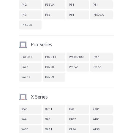
P42
P55VA
P31
P41
P43
P53
P81
P450CA
P450LA
Pro Series
Pro B53
Pro B43
Pro BU400
Pro 4
Pro 5
Pro 50
Pro 52
Pro 55
Pro 57
Pro 59
X Series
X52
X751
X20
X301
X44
X45
X402
X401
X450
X451
X454
X455