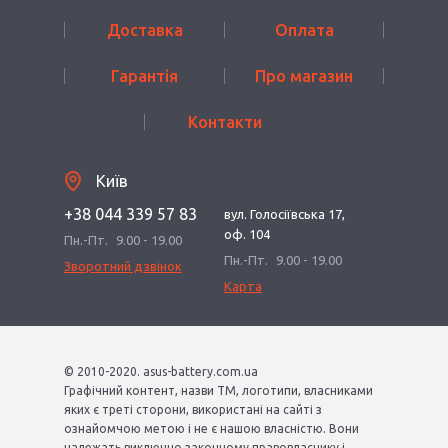
Доставка
Оплата
Гарантія
Про магазин
Контакти
Київ
+38 044 339 57 83
вул. Голосіївська 17,
оф. 104
Пн.-Пт.
9.00 - 19.00
Пн.-Пт.
9.00 - 19.00
Зворотний дзвінок
Карта
© 2010-2020. asus-battery.com.ua
Графічний контент, назви ТМ, логотипи, власниками
яких є треті сторони, використані на сайті з
ознайомчою метою і не є нашою власністю. Вони
належать виключно законному правовласнику і