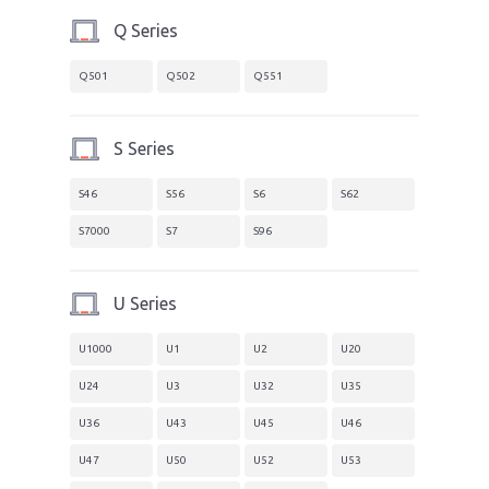
Q Series
Q501
Q502
Q551
S Series
S46
S56
S6
S62
S7000
S7
S96
U Series
U1000
U1
U2
U20
U24
U3
U32
U35
U36
U43
U45
U46
U47
U50
U52
U53