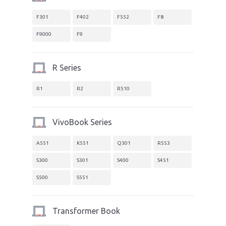
F301
F402
F552
F8
F9000
F9
R Series
R1
R2
R510
VivoBook Series
A551
K551
Q301
R553
S300
S301
S400
S451
S500
S551
Transformer Book