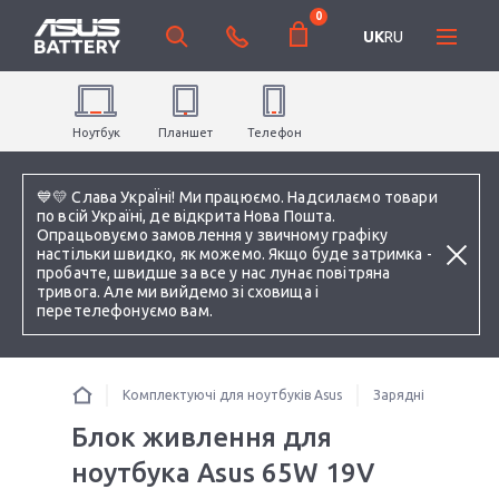
0
UK
RU
Ноутбук
Планшет
Телефон
💙💛 Слава УкраЇні! Ми працюємо. Надсилаємо товари
по всій Україні, де відкрита Нова Пошта.
Опрацьовуємо замовлення у звичному графіку
настільки швидко, як можемо. Якщо буде затримка -
пробачте, швидше за все у нас лунає повітряна
тривога. Але ми вийдемо зі сховища і
перетелефонуємо вам.
Комплектуючі для ноутбуків Asus
Зарядні пристрої 
Блок живлення для
ноутбука Asus 65W 19V