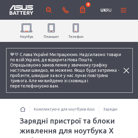
0
UK
RU
Ноутбук
Планшет
Телефон
💙💛 Слава УкраЇні! Ми працюємо. Надсилаємо товари
по всій Україні, де відкрита Нова Пошта.
Опрацьовуємо замовлення у звичному графіку
настільки швидко, як можемо. Якщо буде затримка -
пробачте, швидше за все у нас лунає повітряна
тривога. Але ми вийдемо зі сховища і
перетелефонуємо вам.
Комплектуючі для ноутбуків Asus
Зарядні пристрої 
Зарядні пристрої та блоки
живлення для ноутбука X