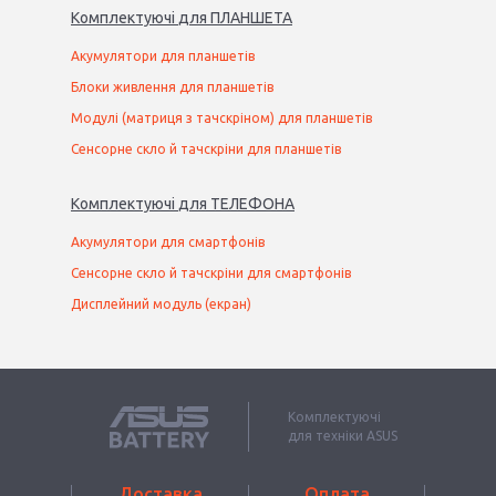
Комплектуючі
для
ПЛАНШЕТ
А
Акумулятори для планшетів
Блоки живлення для планшетів
Модулі (матриця з тачскріном) для планшетів
Сенсорне скло й тачскріни для планшетів
Комплектуючі
для
ТЕЛЕФОН
А
Акумулятори для смартфонів
Сенсорне скло й тачскріни для смартфонів
Дисплейний модуль (екран)
Комплектуючі
для техніки ASUS
Доставка
Оплата