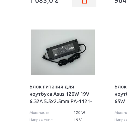
1 085,0
₴
904
Блок питания для
Блок
ноутбука Asus 120W 19V
ноут
6.32A 5.5x2.5mm PA-1121-
65W 
02 OEM
Wall
Мощность
120 W
Мощн
Напряжение
19 V
Напря