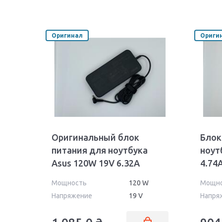
Оригинал
Ориги
Оригинальный блок
Блок
питания для ноутбука
ноут
Asus 120W 19V 6.32A
4.74
5.5x2.5mm PA-1121-28 Orig
24 Wa
Мощность
120 W
Мощн
Напряжение
19 V
Напря