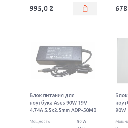
995,0
₴
678
Блок питания для
Блок
ноутбука Asus 90W 19V
ноут
4.74A 5.5x2.5mm ADP-50MB
90W 
REPLACEMENT
ОЕМ
Мощность
90 W
Мощн