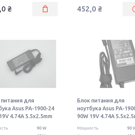
,0
₴
452,0
₴
 питания для
Блок питания для
бука Asus PA-1900-24
ноутбука Asus PA-190
19V 4.74A 5.5x2.5mm
90W 19V 4.74A 5.5x2.
OEM
ость
90 W
Мощность
90 