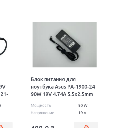
Блок питания для
9V
ноутбука Asus PA-1900-24
121-
90W 19V 4.74A 5.5x2.5mm
OEM
W
Мощность
90 W
Напряжение
19 V