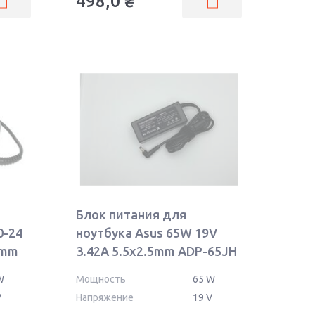
498,0
₴
Блок питания для
0-24
ноутбука Asus 65W 19V
5mm
3.42A 5.5x2.5mm ADP-65JH
BB OEM
W
Мощность
65 W
V
Напряжение
19 V