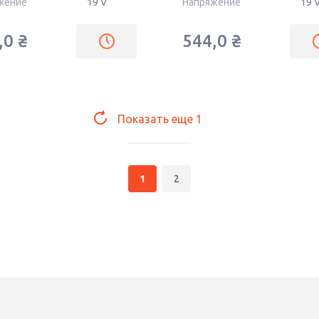
жение
19 V
Напряжение
19 
,0
₴
544,0
₴
Показать еще
1
1
2