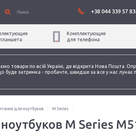
+38 044 339 57 83
плектующие
Комплектующие
планшет
а
для
телефон
а
аємо товари по всій Україні, де відкрита Нова Пошта. О
о буде затримка - пробачте, швидше за все у нас лунає 
итания для ноутбуков
M Series
 ноутбуков M Series M5