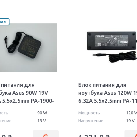
нал
 питания для
Блок питания для
бука Asus 90W 19V
ноутбука Asus 120W 1
A 5.5x2.5mm PA-1900-
6.32A 5.5x2.5mm PA-1
ll Orig
02
ость
90 W
Мощность
120 
жение
19 V
Напряжение
19 V