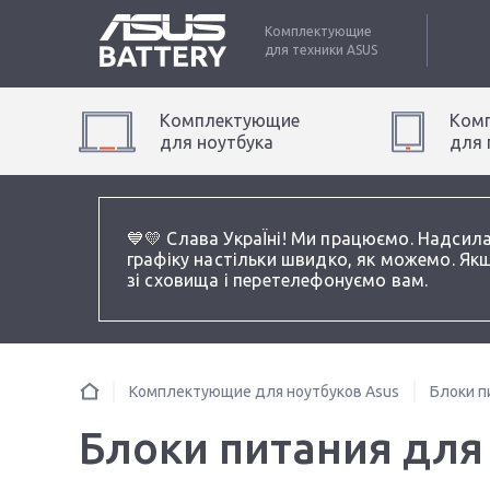
Комплектующие
для техники
ASUS
Комплектующие
Ком
для
ноутбук
а
для
💙💛 Слава УкраЇні! Ми працюємо. Надсил
графіку настільки швидко, як можемо. Якщ
зі сховища і перетелефонуємо вам.
Комплектующие для ноутбуков Asus
Блоки п
Блоки питания для