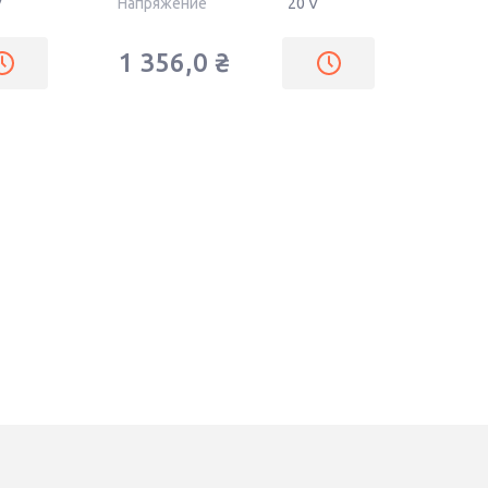
V
Напряжение
20 V
1 356,0
₴