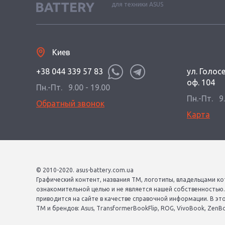
для техники ASUS
Киев
+38 044 339 57 83
ул. Голос
оф. 104
Пн.-Пт.
9.00 - 19.00
Пн.-Пт.
9
Обратный звонок
Карта
© 2010-2020. asus-battery.com.ua
Графический контент, названия ТМ, логотипы, владельцами ко
ознакомительной целью и не является нашей собственностью
приводится на сайте в качестве справочной информации. В эт
ТМ и брендов: Asus, TransformerBookFlip, ROG, VivoBook, ZenBook