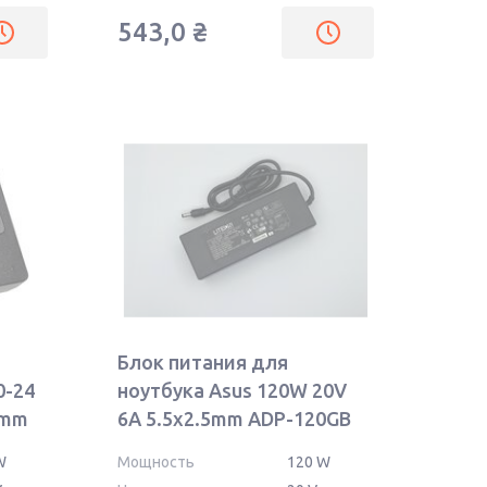
543,0
₴
Блок питания для
0-24
ноутбука Asus 120W 20V
5mm
6A 5.5x2.5mm ADP-120GB
OEM
W
Мощность
120 W