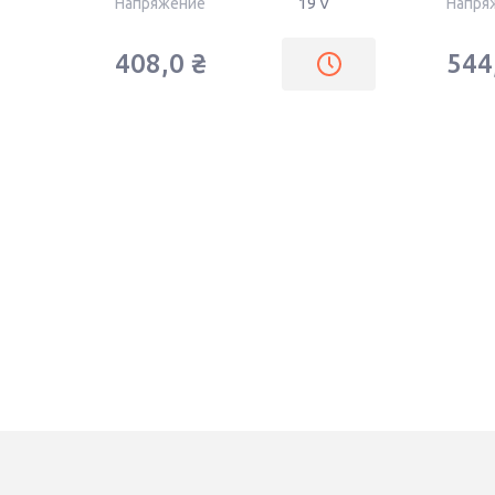
Напряжение
19 V
Напря
408,0
₴
544