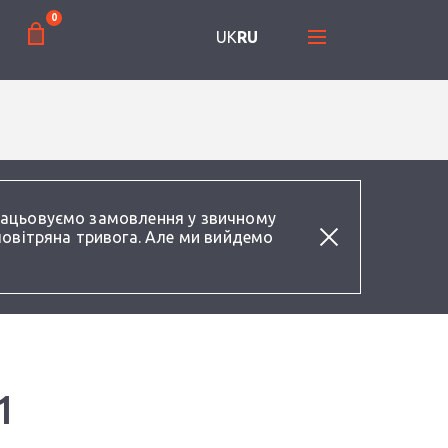
0
UK
RU
працьовуємо замовлення у звичному
повітряна тривога. Але ми вийдемо
1