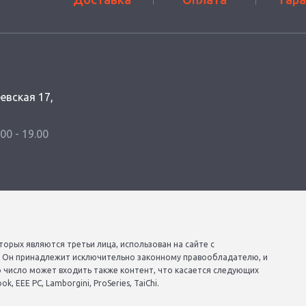
еевская 17,
.00 - 19.00
торых являются третьи лица, использован на сайте с
. Он принадлежит исключительно законному правообладателю, и
о число может входить также контент, что касается следующих
, EEE PC, Lamborgini, ProSeries, TaiChi.