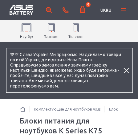
0
UK
RU
Ноутбук
Планшет
Телефон
💙💛 Слава УкраЇні! Ми працюємо. Надсилаємо товари
по всій Україні, де відкрита Нова Пошта.
Опрацьовуємо замовлення у звичному графіку
настільки швидко, як можемо. Якщо буде затримка -
пробачте, швидше за все у нас лунає повітряна
тривога. Але ми вийдемо зі сховища і
перетелефонуємо вам.
Комплектующие для ноутбуков Asus
Блоки питания 
Блоки питания для
ноутбуков K Series K75