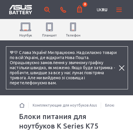
0
UK
RU
Ноутбук
Планшет
Телефон
💙💛 Слава УкраЇні! Ми працюємо. Надсилаємо товари
по всій Україні, де відкрита Нова Пошта.
Опрацьовуємо замовлення у звичному графіку
настільки швидко, як можемо. Якщо буде затримка -
пробачте, швидше за все у нас лунає повітряна
тривога. Але ми вийдемо зі сховища і
перетелефонуємо вам.
Комплектующие для ноутбуков Asus
Блоки питания 
Блоки питания для
ноутбуков K Series K75