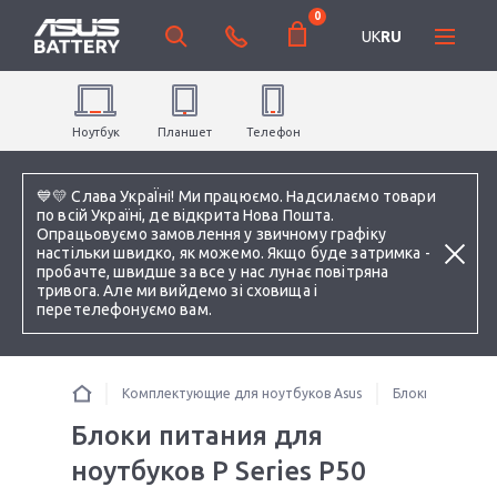
0
UK
RU
Ноутбук
Планшет
Телефон
💙💛 Слава УкраЇні! Ми працюємо. Надсилаємо товари
по всій Україні, де відкрита Нова Пошта.
Опрацьовуємо замовлення у звичному графіку
настільки швидко, як можемо. Якщо буде затримка -
пробачте, швидше за все у нас лунає повітряна
тривога. Але ми вийдемо зі сховища і
перетелефонуємо вам.
Комплектующие для ноутбуков Asus
Блоки питания 
Блоки питания для
ноутбуков P Series P50