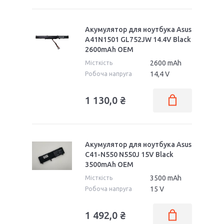
N552VX
N56
Акумулятор для ноутбука Asus
N580VD
N591
A41N1501 GL752JW 14.4V Black
2600mAh OEM
N61
N70
2600 mAh
Місткість
N71
N73
14,4 V
Робоча напруга
N75
N750
1 130,0 ₴
N751
N752
N752V
N752VW
Акумулятор для ноутбука Asus
N752VX
N76
C41-N550 N550J 15V Black
3500mAh OEM
N80
N81
3500 mAh
Місткість
N82
N90
15 V
Робоча напруга
1 492,0 ₴