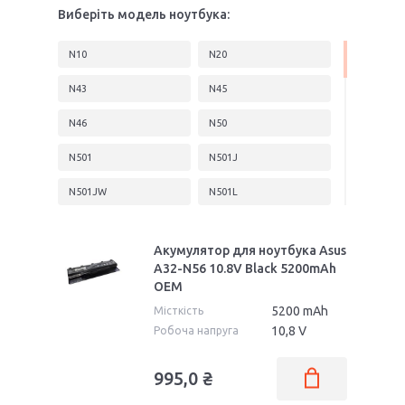
Виберіть модель ноутбука:
N10
N20
N43
N45
N46
N50
N501
N501J
N501JW
N501L
N501V
N501VW
Акумулятор для ноутбука Asus
N51
N53
A32-N56 10.8V Black 5200mAh
OEM
N541
N55
5200 mAh
Місткість
N550
N551
10,8 V
Робоча напруга
N551VW
N552
995,0 ₴
N552V
N552VW