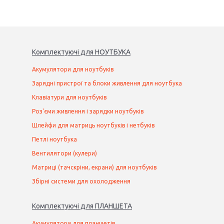
Комплектуючі
для
НОУТБУК
А
Акумулятори для ноутбуків
Зарядні пристрої та блоки живлення для ноутбука
Клавіатури для ноутбуків
Роз'єми живлення і зарядки ноутбуків
Шлейфи для матриць ноутбуків і нетбуків
Петлі ноутбука
Вентилятори (кулери)
Матриці (тачскріни, екрани) для ноутбуків
Збірні системи для охолодження
Комплектуючі
для
ПЛАНШЕТ
А
Акумулятори для планшетів