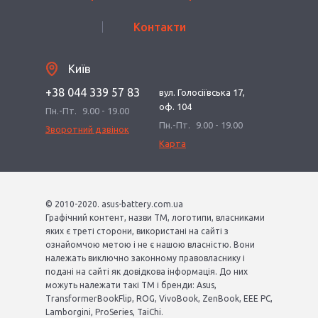
Контакти
Київ
+38 044 339 57 83
вул. Голосіївська 17,
оф. 104
Пн.-Пт.
9.00 - 19.00
Пн.-Пт.
9.00 - 19.00
Зворотний дзвінок
Карта
© 2010-2020. asus-battery.com.ua
Графічний контент, назви ТМ, логотипи, власниками
яких є треті сторони, використані на сайті з
ознайомчою метою і не є нашою власністю. Вони
належать виключно законному правовласнику і
подані на сайті як довідкова інформація. До них
можуть належати такі ТМ і бренди: Asus,
TransformerBookFlip, ROG, VivoBook, ZenBook, EEE PC,
Lamborgini, ProSeries, TaiChi.