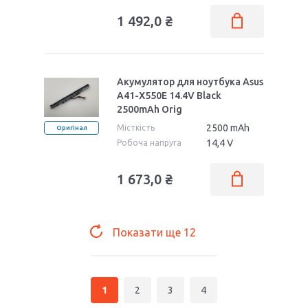
1 492,0 ₴
Акумулятор для ноутбука Asus
A41-X550E 14.4V Black
2500mAh Orig
2500 mAh
Місткість
Оригінал
14,4 V
Робоча напруга
1 673,0 ₴
Показати ще
12
1
2
3
4