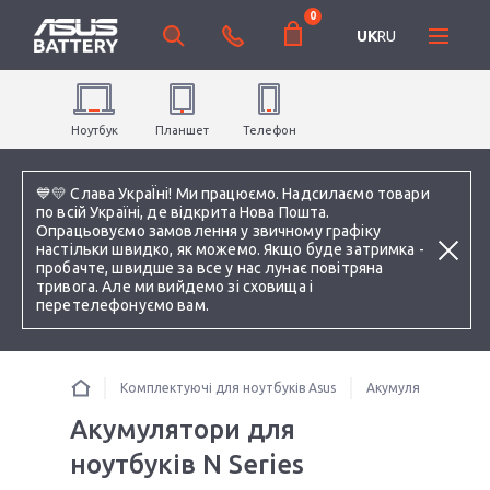
0
UK
RU
Ноутбук
Планшет
Телефон
💙💛 Слава УкраЇні! Ми працюємо. Надсилаємо товари
по всій Україні, де відкрита Нова Пошта.
Опрацьовуємо замовлення у звичному графіку
настільки швидко, як можемо. Якщо буде затримка -
пробачте, швидше за все у нас лунає повітряна
тривога. Але ми вийдемо зі сховища і
перетелефонуємо вам.
Комплектуючі для ноутбуків Asus
Акумулятори для н
Акумулятори для
ноутбуків N Series