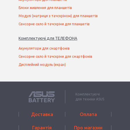
Блоки живлення для планшетів
Модулі (матриця з тачскріном) для планшетів
Сенсорне скло й тачскріни для планшетів
Комплектуючі
для
ТЕЛЕФОН
А
Акумулятори для смартфонів
Сенсорне скло й тачскріни для смартфонів
Дисплейний модуль (екран)
Комплектуючі
для техніки ASUS
Доставка
Оплата
Гарантія
Про магазин