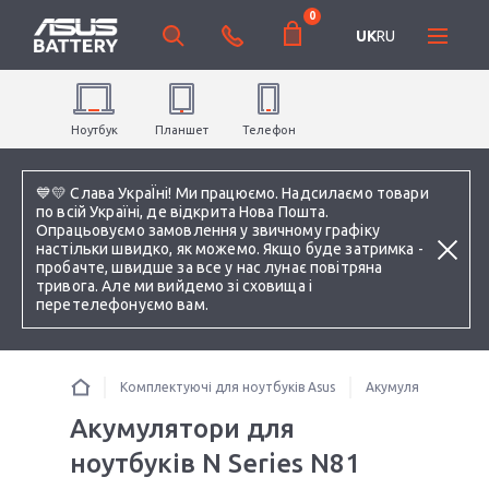
0
UK
RU
Ноутбук
Планшет
Телефон
💙💛 Слава УкраЇні! Ми працюємо. Надсилаємо товари
по всій Україні, де відкрита Нова Пошта.
Опрацьовуємо замовлення у звичному графіку
настільки швидко, як можемо. Якщо буде затримка -
пробачте, швидше за все у нас лунає повітряна
тривога. Але ми вийдемо зі сховища і
перетелефонуємо вам.
Комплектуючі для ноутбуків Asus
Акумулятори для н
Акумулятори для
ноутбуків N Series N81