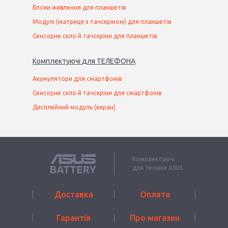
Блоки живлення для планшетів
Модулі (матриця з тачскріном) для планшетів
Сенсорне скло й тачскріни для планшетів
Комплектуючі
для
ТЕЛЕФОН
А
Акумулятори для смартфонів
Сенсорне скло й тачскріни для смартфонів
Дисплейний модуль (екран)
Комплектуючі
для техніки ASUS
Доставка
Оплата
Гарантія
Про магазин