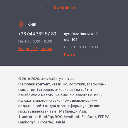
Контакти
Київ
+38 044 339 57 83
вул. Голосіївська 17,
оф. 104
Пн.-Пт.
9.00 - 19.00
Пн.-Пт.
9.00 - 19.00
Зворотний дзвінок
Карта
© 2010-2020. asus-battery.com.ua
Графічний контент, назви ТМ, логотипи, власниками
яких є треті сторони, використані на сайті з
ознайомчою метою і не є нашою власністю. Вони
належать виключно законному правовласнику і
подані на сайті як довідкова інформація. До них
можуть належати такі ТМ і бренди: Asus,
TransformerBookFlip, ROG, VivoBook, ZenBook, EEE PC,
Lamborgini, ProSeries, TaiChi.