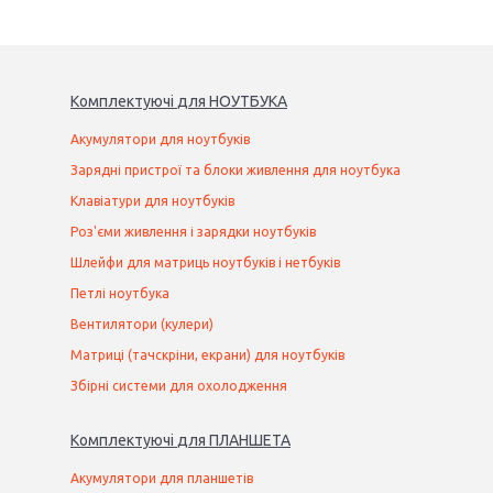
Комплектуючі
для
НОУТБУК
А
Акумулятори для ноутбуків
Зарядні пристрої та блоки живлення для ноутбука
Клавіатури для ноутбуків
Роз'єми живлення і зарядки ноутбуків
Шлейфи для матриць ноутбуків і нетбуків
Петлі ноутбука
Вентилятори (кулери)
Матриці (тачскріни, екрани) для ноутбуків
Збірні системи для охолодження
Комплектуючі
для
ПЛАНШЕТ
А
Акумулятори для планшетів