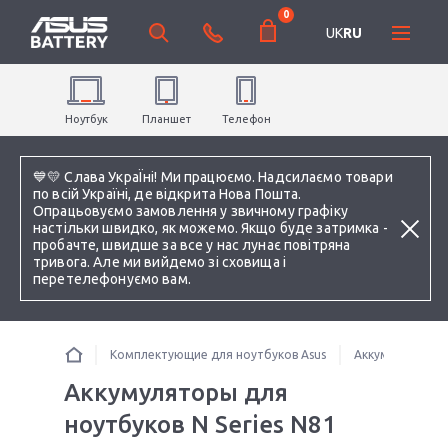
0
UK
RU
Ноутбук
Планшет
Телефон
💙💛 Слава УкраЇні! Ми працюємо. Надсилаємо товари
по всій Україні, де відкрита Нова Пошта.
Опрацьовуємо замовлення у звичному графіку
настільки швидко, як можемо. Якщо буде затримка -
пробачте, швидше за все у нас лунає повітряна
тривога. Але ми вийдемо зі сховища і
перетелефонуємо вам.
Комплектующие для ноутбуков Asus
Аккумуляторы 
Аккумуляторы для
ноутбуков N Series N81