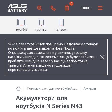
0
UK
RU
Ноутбук
Планшет
Телефон
💙💛 Слава УкраЇні! Ми працюємо. Надсилаємо товари
по всій Україні, де відкрита Нова Пошта.
Опрацьовуємо замовлення у звичному графіку
настільки швидко, як можемо. Якщо буде затримка -
пробачте, швидше за все у нас лунає повітряна
тривога. Але ми вийдемо зі сховища і
перетелефонуємо вам.
Комплектуючі для ноутбуків Asus
Акумулятори для н
Акумулятори для
ноутбуків N Series N43