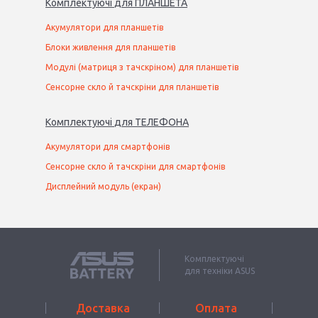
Комплектуючі
для
ПЛАНШЕТ
А
Акумулятори для планшетів
Блоки живлення для планшетів
Модулі (матриця з тачскріном) для планшетів
Сенсорне скло й тачскріни для планшетів
Комплектуючі
для
ТЕЛЕФОН
А
Акумулятори для смартфонів
Сенсорне скло й тачскріни для смартфонів
Дисплейний модуль (екран)
Комплектуючі
для техніки ASUS
Доставка
Оплата