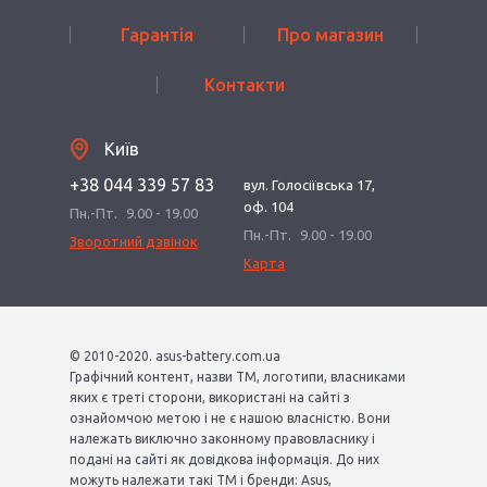
Гарантія
Про магазин
Контакти
Київ
+38 044 339 57 83
вул. Голосіївська 17,
оф. 104
Пн.-Пт.
9.00 - 19.00
Пн.-Пт.
9.00 - 19.00
Зворотний дзвінок
Карта
© 2010-2020. asus-battery.com.ua
Графічний контент, назви ТМ, логотипи, власниками
яких є треті сторони, використані на сайті з
ознайомчою метою і не є нашою власністю. Вони
належать виключно законному правовласнику і
подані на сайті як довідкова інформація. До них
можуть належати такі ТМ і бренди: Asus,