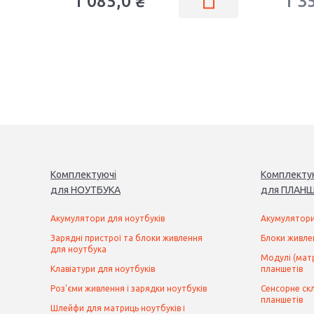
1 085,0 ₴
1 3
Комплектуючі
Комплекту
для
НОУТБУК
А
для
ПЛАНШ
Акумулятори для ноутбуків
Акумулятори
Зарядні пристрої та блоки живлення
Блоки живле
для ноутбука
Модулі (матр
Клавіатури для ноутбуків
планшетів
Роз'єми живлення і зарядки ноутбуків
Сенсорне скл
планшетів
Шлейфи для матриць ноутбуків і