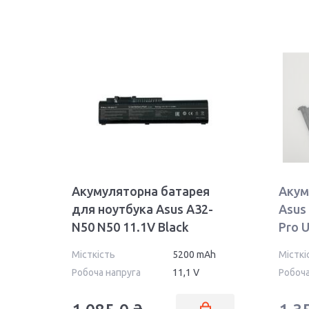
Акумуляторна батарея
Акум
для ноутбука Asus A32-
Asus
N50 N50 11.1V Black
Pro 
5200mAh OEM
3950
Місткість
5200 mAh
Місткі
Робоча напруга
11,1 V
Робоча