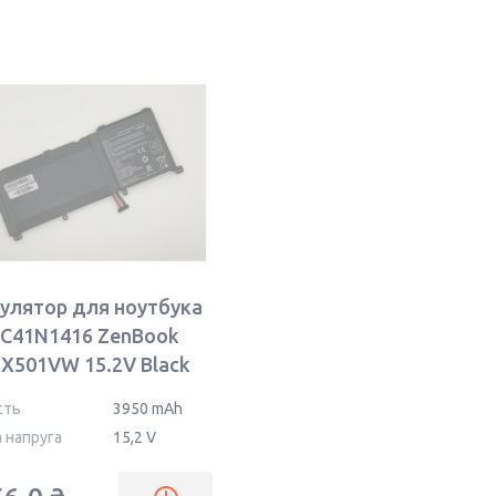
улятор для ноутбука
 C41N1416 ZenBook
UX501VW 15.2V Black
mAh OEM
сть
3950 mAh
 напруга
15,2 V