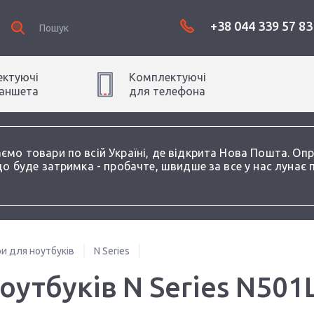
+38 044 339 57 83
ктуючі
Комплектуючі
аншет
а
для
телефон
а
аємо товари по всій Україні, де відкрита Нова Пошта. О
о буде затримка - пробачте, швидше за все у нас лунає 
и для ноутбуків
N Series
утбуків N Series N501