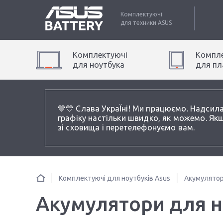
Комплектуючі
для техники
ASUS
Комплектуючі
Компле
для
ноутбук
а
для
пл
💙💛 Слава УкраЇні! Ми працюємо. Надсил
графіку настільки швидко, як можемо. Якщ
зі сховища і перетелефонуємо вам.
Комплектуючі для ноутбуків Asus
Акумулятор
Акумулятори для но