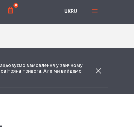
0
UK
RU
працьовуємо замовлення у звичному
повітряна тривога. Але ми вийдемо
L