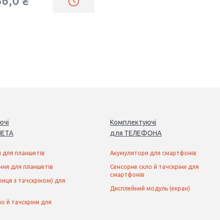
56,0 ₴
ючі
Комплектуючі
ЕТ
А
для
ТЕЛЕФОН
А
 для планшетів
Акумулятори для смартфонів
ння для планшетів
Сенсорне скло й тачскріни для
смартфонів
иця з тачскріном) для
Дисплейний модуль (екран)
о й тачскріни для