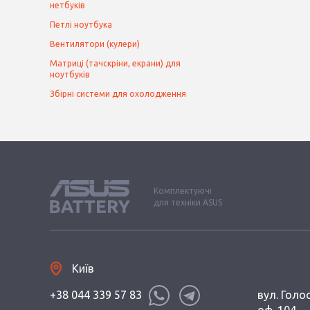
нетбуків
Петлі ноутбука
Вентилятори (кулери)
Матриці (тачскріни, екрани) для
ноутбуків
Збірні системи для охолодження
Комплектуючі
для техніки ASUS
Київ
+38 044 339 57 83
вул. Голос