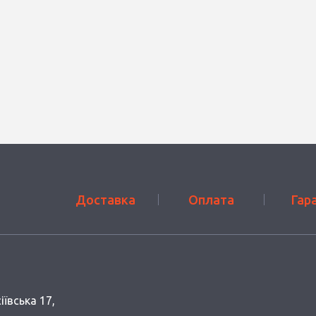
Доставка
Оплата
Гар
іївська 17,