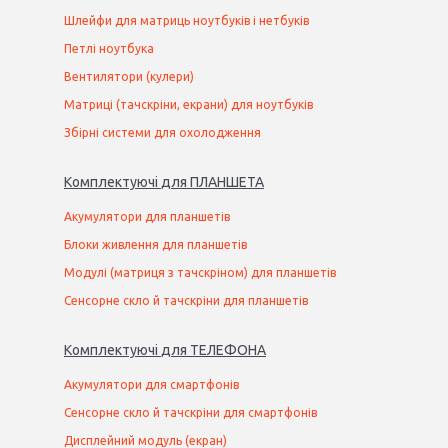
Шлейфи для матриць ноутбуків і нетбуків
Петлі ноутбука
Вентилятори (кулери)
Матриці (тачскріни, екрани) для ноутбуків
Збірні системи для охолодження
Комплектуючі
для
ПЛАНШЕТ
А
Акумулятори для планшетів
Блоки живлення для планшетів
Модулі (матриця з тачскріном) для планшетів
Сенсорне скло й тачскріни для планшетів
Комплектуючі
для
ТЕЛЕФОН
А
Акумулятори для смартфонів
Сенсорне скло й тачскріни для смартфонів
Дисплейний модуль (екран)