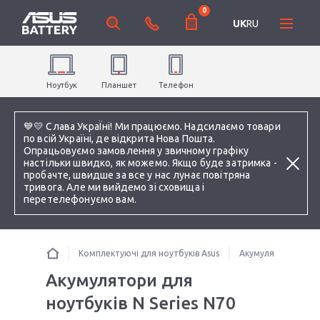
0
UK
RU
Ноутбук
Планшет
Телефон
💙💛 Слава УкраЇні! Ми працюємо. Надсилаємо товари
по всій Україні, де відкрита Нова Пошта.
Опрацьовуємо замовлення у звичному графіку
настільки швидко, як можемо. Якщо буде затримка -
пробачте, швидше за все у нас лунає повітряна
тривога. Але ми вийдемо зі сховища і
перетелефонуємо вам.
Комплектуючі для ноутбуків Asus
Акумулятори для н
Акумулятори для
ноутбуків N Series N70