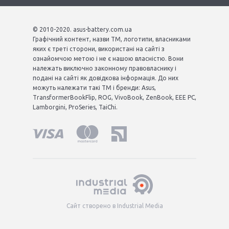
© 2010-2020. asus-battery.com.ua
Графічний контент, назви ТМ, логотипи, власниками
яких є треті сторони, використані на сайті з
ознайомчою метою і не є нашою власністю. Вони
належать виключно законному правовласнику і
подані на сайті як довідкова інформація. До них
можуть належати такі ТМ і бренди: Asus,
TransformerBookFlip, ROG, VivoBook, ZenBook, EEE PC,
Lamborgini, ProSeries, TaiChi.
Сайт створено в Industrial Media