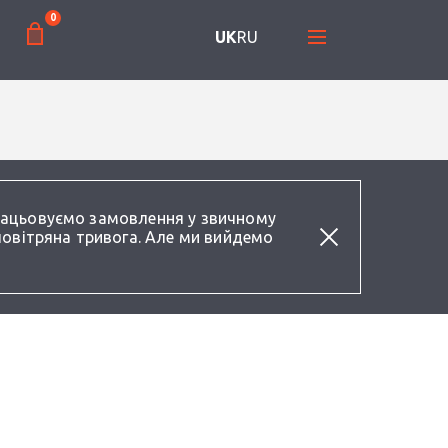
0
UK
RU
працьовуємо замовлення у звичному
повітряна тривога. Але ми вийдемо