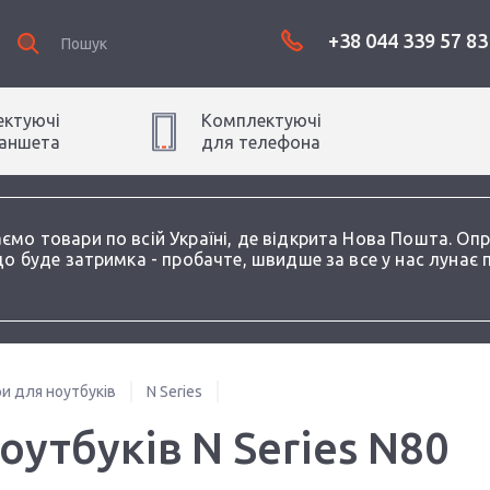
+38 044 339 57 83
ктуючі
Комплектуючі
аншет
а
для
телефон
а
аємо товари по всій Україні, де відкрита Нова Пошта. О
о буде затримка - пробачте, швидше за все у нас лунає 
и для ноутбуків
N Series
утбуків N Series N80