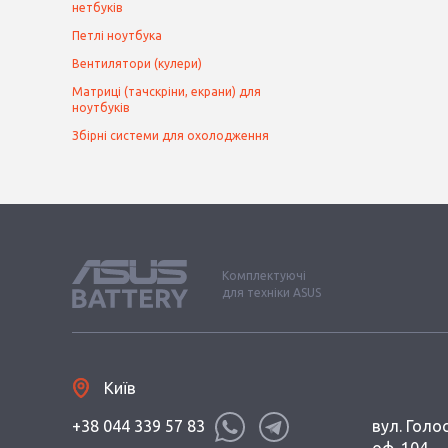
нетбуків
Петлі ноутбука
Вентилятори (кулери)
Матриці (тачскріни, екрани) для
ноутбуків
Збірні системи для охолодження
Комплектуючі
для техніки ASUS
Київ
+38 044 339 57 83
вул. Голос