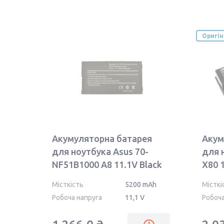
Оригі
Акумуляторна батарея
Акум
для ноутбука Asus 70-
для 
NF51B1000 A8 11.1V Black
X80 
5200mAh OEM
Orig
Місткість
5200 mAh
Місткі
Робоча напруга
11,1 V
Робоча