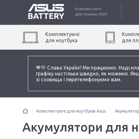
Комплектуючі
для техники
ASUS
Комплектуючі
Компле
для
ноутбук
а
для
пл
💙💛 Слава УкраЇні! Ми працюємо. Надсил
графіку настільки швидко, як можемо. Якщ
зі сховища і перетелефонуємо вам.
Комплектуючі для ноутбуків Asus
Акумулятор
Акумулятори для но