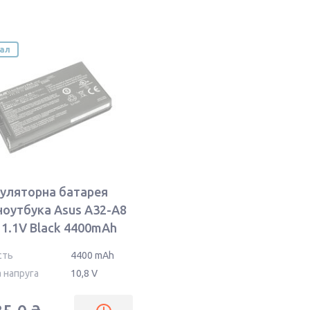
нал
уляторна батарея
ноутбука Asus A32-A8
11.1V Black 4400mAh
сть
4400 mAh
 напруга
10,8 V