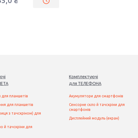
35,0 ₴
ючі
Комплектуючі
ЕТ
А
для
ТЕЛЕФОН
А
 для планшетів
Акумулятори для смартфонів
ння для планшетів
Сенсорне скло й тачскріни для
смартфонів
иця з тачскріном) для
Дисплейний модуль (екран)
о й тачскріни для