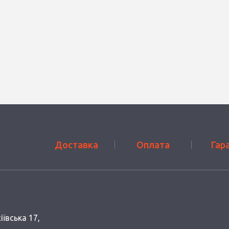
Доставка
Оплата
Гар
іївська 17,