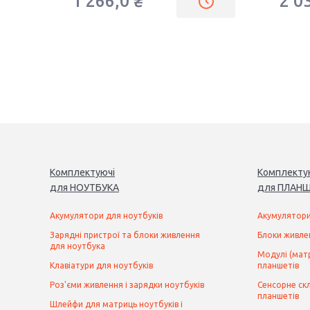
1 266,0 ₴
2 0
Комплектуючі
Комплекту
для
НОУТБУК
А
для
ПЛАНШ
Акумулятори для ноутбуків
Акумулятори
Зарядні пристрої та блоки живлення
Блоки живле
для ноутбука
Модулі (матр
Клавіатури для ноутбуків
планшетів
Роз'єми живлення і зарядки ноутбуків
Сенсорне скл
планшетів
Шлейфи для матриць ноутбуків і