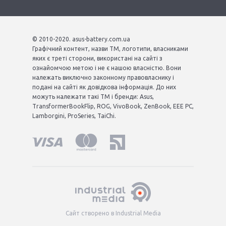
© 2010-2020. asus-battery.com.ua
Графічний контент, назви ТМ, логотипи, власниками
яких є треті сторони, використані на сайті з
ознайомчою метою і не є нашою власністю. Вони
належать виключно законному правовласнику і
подані на сайті як довідкова інформація. До них
можуть належати такі ТМ і бренди: Asus,
TransformerBookFlip, ROG, VivoBook, ZenBook, EEE PC,
Lamborgini, ProSeries, TaiChi.
Сайт створено в Industrial Media