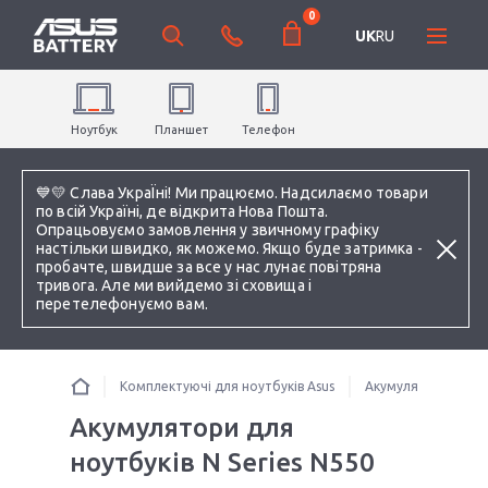
0
UK
RU
Ноутбук
Планшет
Телефон
💙💛 Слава УкраЇні! Ми працюємо. Надсилаємо товари
по всій Україні, де відкрита Нова Пошта.
Опрацьовуємо замовлення у звичному графіку
настільки швидко, як можемо. Якщо буде затримка -
пробачте, швидше за все у нас лунає повітряна
тривога. Але ми вийдемо зі сховища і
перетелефонуємо вам.
Комплектуючі для ноутбуків Asus
Акумулятори для н
Акумулятори для
ноутбуків N Series N550