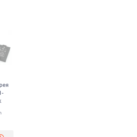
рея
1-
k
h