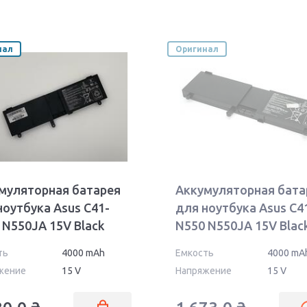
нал
Оригинал
муляторная батарея
Аккумуляторная бата
ноутбука Asus C41-
для ноутбука Asus C4
 N550JA 15V Black
N550 N550JA 15V Blac
mAh Orig
4000mAh Orig
ть
4000 mAh
Емкость
4000 mA
жение
15 V
Напряжение
15 V