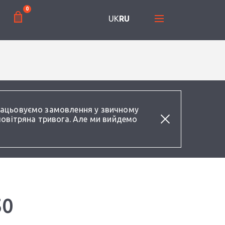
0
UK
RU
працьовуємо замовлення у звичному
повітряна тривога. Але ми вийдемо
50