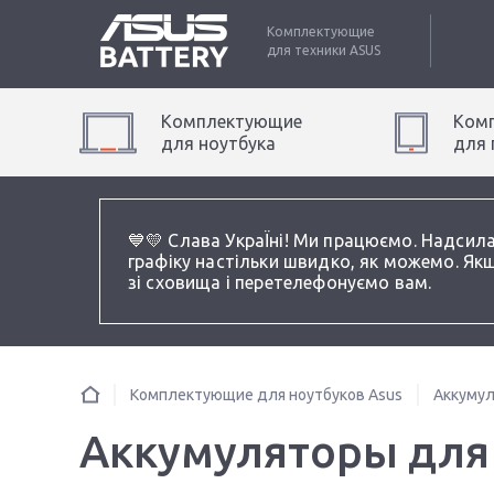
Комплектующие
для техники
ASUS
Комплектующие
Ком
для
ноутбук
а
для
💙💛 Слава УкраЇні! Ми працюємо. Надсил
графіку настільки швидко, як можемо. Якщ
зі сховища і перетелефонуємо вам.
Комплектующие для ноутбуков Asus
Аккумул
Аккумуляторы для 