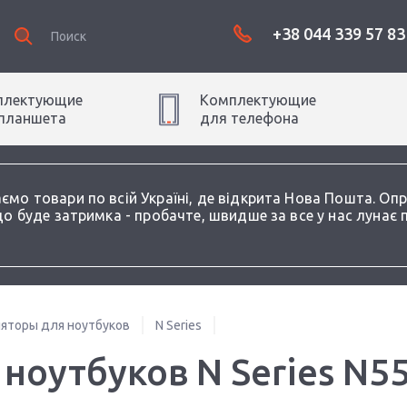
+38 044 339 57 83
плектующие
Комплектующие
планшет
а
для
телефон
а
аємо товари по всій Україні, де відкрита Нова Пошта. О
о буде затримка - пробачте, швидше за все у нас лунає 
яторы для ноутбуков
N Series
ноутбуков N Series N5