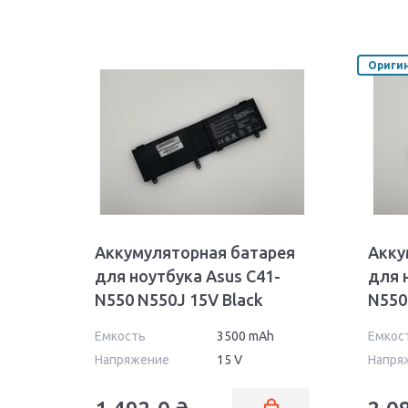
Ориги
Аккумуляторная батарея
Акку
для ноутбука Asus C41-
для 
N550 N550J 15V Black
N550
3500mAh OEM
4000
Емкость
3500 mAh
Емкос
Напряжение
15 V
Напря