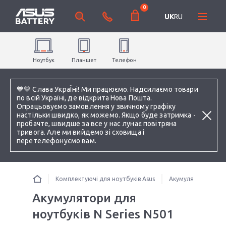
0
UK
RU
Ноутбук
Планшет
Телефон
💙💛 Слава УкраЇні! Ми працюємо. Надсилаємо товари
по всій Україні, де відкрита Нова Пошта.
Опрацьовуємо замовлення у звичному графіку
настільки швидко, як можемо. Якщо буде затримка -
пробачте, швидше за все у нас лунає повітряна
тривога. Але ми вийдемо зі сховища і
перетелефонуємо вам.
Комплектуючі для ноутбуків Asus
Акумулятори для н
Акумулятори для
ноутбуків N Series N501