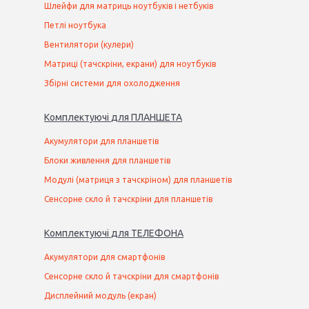
Шлейфи для матриць ноутбуків і нетбуків
Петлі ноутбука
Вентилятори (кулери)
Матриці (тачскріни, екрани) для ноутбуків
Збірні системи для охолодження
Комплектуючі
для
ПЛАНШЕТ
А
Акумулятори для планшетів
Блоки живлення для планшетів
Модулі (матриця з тачскріном) для планшетів
Сенсорне скло й тачскріни для планшетів
Комплектуючі
для
ТЕЛЕФОН
А
Акумулятори для смартфонів
Сенсорне скло й тачскріни для смартфонів
Дисплейний модуль (екран)