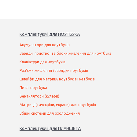
Комплектуючі
для
НОУТБУК
А
Акумулятори для ноутбуків
Зарядні пристрої та блоки живлення для ноутбука
Клавіатури для ноутбуків
Роз'єми живлення і зарядки ноутбуків
Шлейфи для матриць ноутбуків і нетбуків
Петлі ноутбука
Вентилятори (кулери)
Матриці (тачскріни, екрани) для ноутбуків
Збірні системи для охолодження
Комплектуючі
для
ПЛАНШЕТ
А