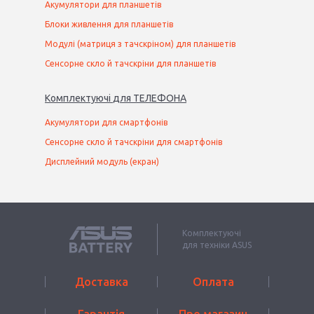
Акумулятори для планшетів
Блоки живлення для планшетів
Модулі (матриця з тачскріном) для планшетів
Сенсорне скло й тачскріни для планшетів
Комплектуючі
для
ТЕЛЕФОН
А
Акумулятори для смартфонів
Сенсорне скло й тачскріни для смартфонів
Дисплейний модуль (екран)
Комплектуючі
для техніки ASUS
Доставка
Оплата