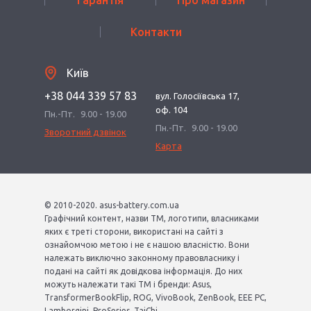
Гарантія
Про магазин
Контакти
Київ
+38 044 339 57 83
вул. Голосіївська 17,
оф. 104
Пн.-Пт.
9.00 - 19.00
Пн.-Пт.
9.00 - 19.00
Зворотний дзвінок
Карта
© 2010-2020. asus-battery.com.ua
Графічний контент, назви ТМ, логотипи, власниками
яких є треті сторони, використані на сайті з
ознайомчою метою і не є нашою власністю. Вони
належать виключно законному правовласнику і
подані на сайті як довідкова інформація. До них
можуть належати такі ТМ і бренди: Asus,
TransformerBookFlip, ROG, VivoBook, ZenBook, EEE PC,
Lamborgini, ProSeries, TaiChi.