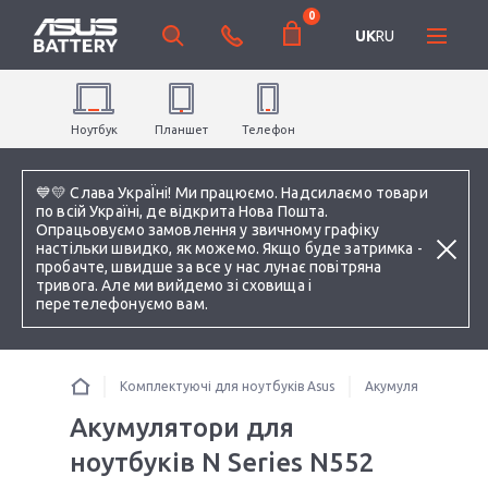
0
UK
RU
Ноутбук
Планшет
Телефон
💙💛 Слава УкраЇні! Ми працюємо. Надсилаємо товари
по всій Україні, де відкрита Нова Пошта.
Опрацьовуємо замовлення у звичному графіку
настільки швидко, як можемо. Якщо буде затримка -
пробачте, швидше за все у нас лунає повітряна
тривога. Але ми вийдемо зі сховища і
перетелефонуємо вам.
Комплектуючі для ноутбуків Asus
Акумулятори для н
Акумулятори для
ноутбуків N Series N552