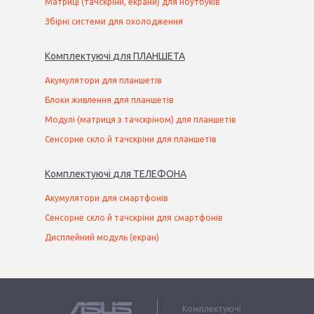
Матриці (тачскріни, екрани) для ноутбуків
Збірні системи для охолодження
Комплектуючі
для
ПЛАНШЕТ
А
Акумулятори для планшетів
Блоки живлення для планшетів
Модулі (матриця з тачскріном) для планшетів
Сенсорне скло й тачскріни для планшетів
Комплектуючі
для
ТЕЛЕФОН
А
Акумулятори для смартфонів
Сенсорне скло й тачскріни для смартфонів
Дисплейний модуль (екран)
Комплектуючі