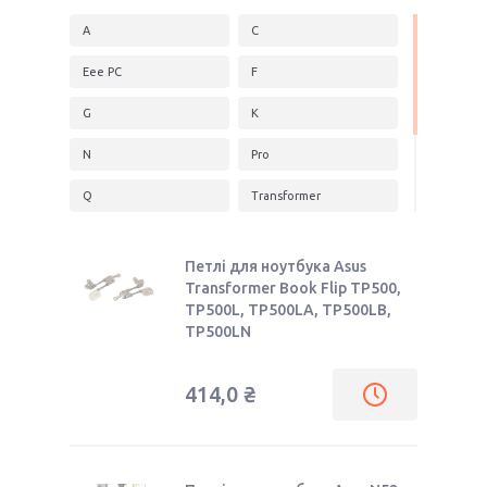
A
C
Eee PC
F
G
K
N
Pro
Q
Transformer
U
UX
Петлі для ноутбука Asus
V
VivoBook
Transformer Book Flip TP500,
TP500L, TP500LA, TP500LB,
X
Z
TP500LN
414,0 ₴