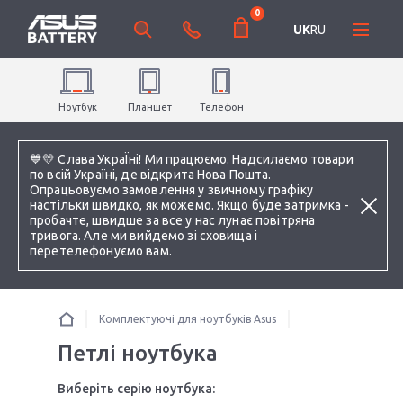
0
UK
RU
Ноутбук
Планшет
Телефон
💙💛 Слава УкраЇні! Ми працюємо. Надсилаємо товари
по всій Україні, де відкрита Нова Пошта.
Опрацьовуємо замовлення у звичному графіку
настільки швидко, як можемо. Якщо буде затримка -
пробачте, швидше за все у нас лунає повітряна
тривога. Але ми вийдемо зі сховища і
перетелефонуємо вам.
Комплектуючі для ноутбуків Asus
Петлі ноутбука
Виберіть серію ноутбука: