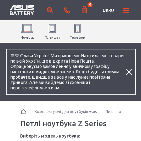
0
UK
RU
Ноутбук
Планшет
Телефон
💙💛 Слава УкраЇні! Ми працюємо. Надсилаємо товари
по всій Україні, де відкрита Нова Пошта.
Опрацьовуємо замовлення у звичному графіку
настільки швидко, як можемо. Якщо буде затримка -
пробачте, швидше за все у нас лунає повітряна
тривога. Але ми вийдемо зі сховища і
перетелефонуємо вам.
Комплектуючі для ноутбуків Asus
Петлі ноутбука
Петлі ноутбука Z Series
Виберіть модель ноутбука: