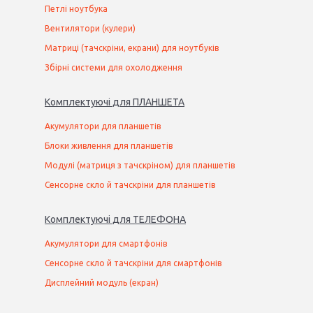
Петлі ноутбука
Вентилятори (кулери)
Матриці (тачскріни, екрани) для ноутбуків
Збірні системи для охолодження
Комплектуючі
для
ПЛАНШЕТ
А
Акумулятори для планшетів
Блоки живлення для планшетів
Модулі (матриця з тачскріном) для планшетів
Сенсорне скло й тачскріни для планшетів
Комплектуючі
для
ТЕЛЕФОН
А
Акумулятори для смартфонів
Сенсорне скло й тачскріни для смартфонів
Дисплейний модуль (екран)