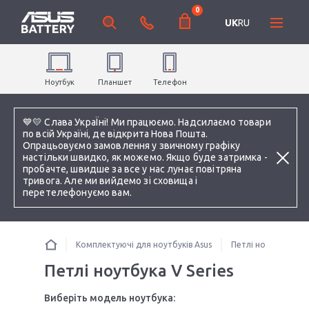
0
UK
RU
Ноутбук
Планшет
Телефон
💙💛 Слава УкраЇні! Ми працюємо. Надсилаємо товари
по всій Україні, де відкрита Нова Пошта.
Опрацьовуємо замовлення у звичному графіку
настільки швидко, як можемо. Якщо буде затримка -
пробачте, швидше за все у нас лунає повітряна
тривога. Але ми вийдемо зі сховища і
перетелефонуємо вам.
Комплектуючі для ноутбуків Asus
Петлі ноутбука
Петлі ноутбука V Series
Виберіть модель ноутбука: