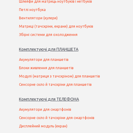
Шлейфи для матриць ноутбуків і нетбуків
Петлі ноутбука
Вентилятори (кулери)
Матриці (тачскріни, екрани) для ноутбуків
Збірні системи для охолодження
Комплектуючі
для
ПЛАНШЕТ
А
Акумулятори для планшетів
Блоки живлення для планшетів
Модулі (матриця з тачскріном) для планшетів
Сенсорне скло й тачскріни для планшетів
Комплектуючі
для
ТЕЛЕФОН
А
Акумулятори для смартфонів
Сенсорне скло й тачскріни для смартфонів
Дисплейний модуль (екран)