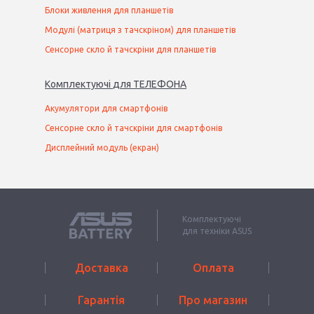
Блоки живлення для планшетів
Модулі (матриця з тачскріном) для планшетів
Сенсорне скло й тачскріни для планшетів
Комплектуючі
для
ТЕЛЕФОН
А
Акумулятори для смартфонів
Сенсорне скло й тачскріни для смартфонів
Дисплейний модуль (екран)
Комплектуючі
для техніки ASUS
Доставка
Оплата
Гарантія
Про магазин