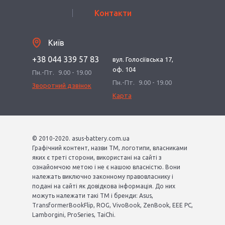
Контакти
Київ
+38 044 339 57 83
вул. Голосіївська 17,
оф. 104
Пн.-Пт.
9.00 - 19.00
Пн.-Пт.
9.00 - 19.00
Зворотний дзвінок
Карта
© 2010-2020. asus-battery.com.ua
Графічний контент, назви ТМ, логотипи, власниками
яких є треті сторони, використані на сайті з
ознайомчою метою і не є нашою власністю. Вони
належать виключно законному правовласнику і
подані на сайті як довідкова інформація. До них
можуть належати такі ТМ і бренди: Asus,
TransformerBookFlip, ROG, VivoBook, ZenBook, EEE PC,
Lamborgini, ProSeries, TaiChi.