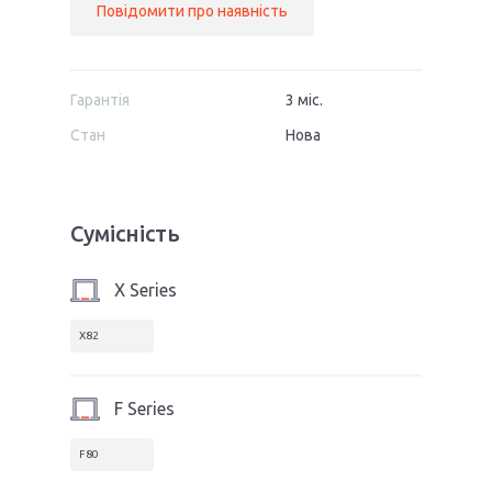
Повідомити про наявність
Гарантія
3 міс.
Стан
Нова
Сумісність
X Series
X82
F Series
F80