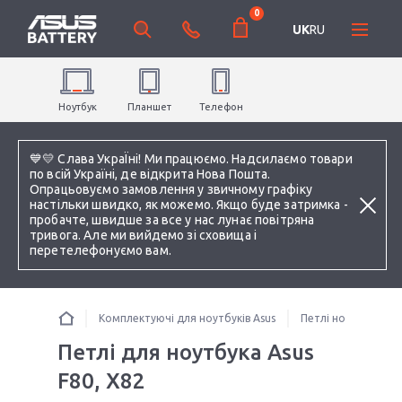
0
UK
RU
Ноутбук
Планшет
Телефон
💙💛 Слава УкраЇні! Ми працюємо. Надсилаємо товари
по всій Україні, де відкрита Нова Пошта.
Опрацьовуємо замовлення у звичному графіку
настільки швидко, як можемо. Якщо буде затримка -
пробачте, швидше за все у нас лунає повітряна
тривога. Але ми вийдемо зі сховища і
перетелефонуємо вам.
Комплектуючі для ноутбуків Asus
Петлі ноутбука
Петлі для ноутбука Asus
F80, X82