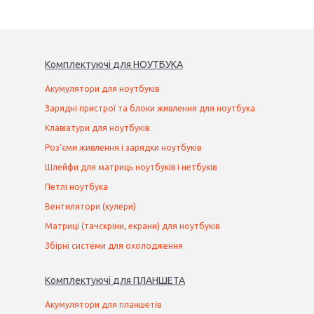
Комплектуючі
для
НОУТБУК
А
Акумулятори для ноутбуків
Зарядні пристрої та блоки живлення для ноутбука
Клавіатури для ноутбуків
Роз'єми живлення і зарядки ноутбуків
Шлейфи для матриць ноутбуків і нетбуків
Петлі ноутбука
Вентилятори (кулери)
Матриці (тачскріни, екрани) для ноутбуків
Збірні системи для охолодження
Комплектуючі
для
ПЛАНШЕТ
А
Акумулятори для планшетів