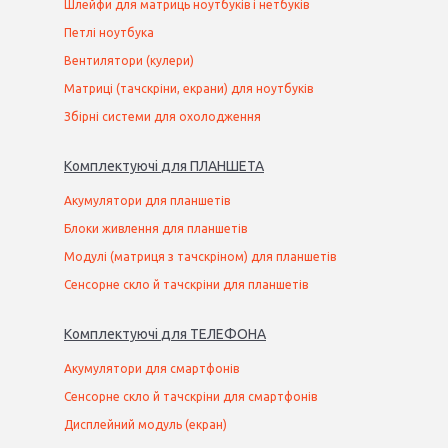
Шлейфи для матриць ноутбуків і нетбуків
Петлі ноутбука
Вентилятори (кулери)
Матриці (тачскріни, екрани) для ноутбуків
Збірні системи для охолодження
Комплектуючі
для
ПЛАНШЕТ
А
Акумулятори для планшетів
Блоки живлення для планшетів
Модулі (матриця з тачскріном) для планшетів
Сенсорне скло й тачскріни для планшетів
Комплектуючі
для
ТЕЛЕФОН
А
Акумулятори для смартфонів
Сенсорне скло й тачскріни для смартфонів
Дисплейний модуль (екран)