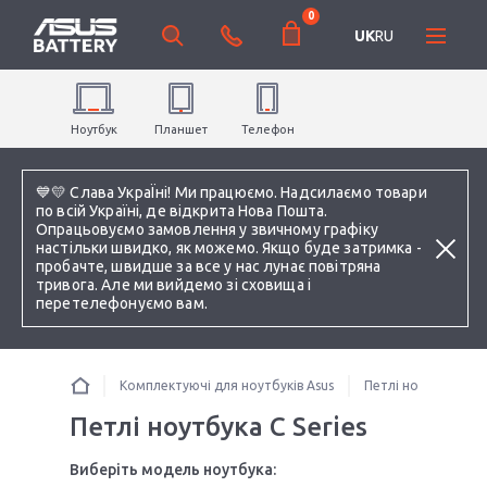
0
UK
RU
Ноутбук
Планшет
Телефон
💙💛 Слава УкраЇні! Ми працюємо. Надсилаємо товари
по всій Україні, де відкрита Нова Пошта.
Опрацьовуємо замовлення у звичному графіку
настільки швидко, як можемо. Якщо буде затримка -
пробачте, швидше за все у нас лунає повітряна
тривога. Але ми вийдемо зі сховища і
перетелефонуємо вам.
Комплектуючі для ноутбуків Asus
Петлі ноутбука
Петлі ноутбука C Series
Виберіть модель ноутбука: