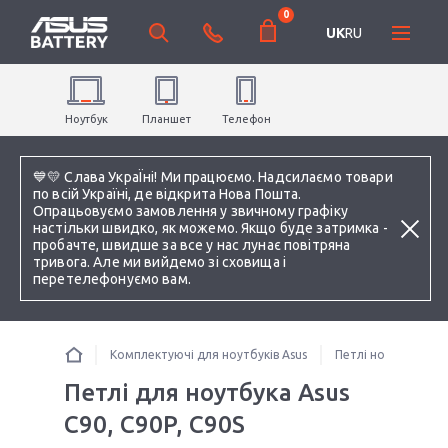
0
UK
RU
Ноутбук
Планшет
Телефон
💙💛 Слава УкраЇні! Ми працюємо. Надсилаємо товари
по всій Україні, де відкрита Нова Пошта.
Опрацьовуємо замовлення у звичному графіку
настільки швидко, як можемо. Якщо буде затримка -
пробачте, швидше за все у нас лунає повітряна
тривога. Але ми вийдемо зі сховища і
перетелефонуємо вам.
Комплектуючі для ноутбуків Asus
Петлі ноутбука
Петлі для ноутбука Asus
C90, C90P, C90S