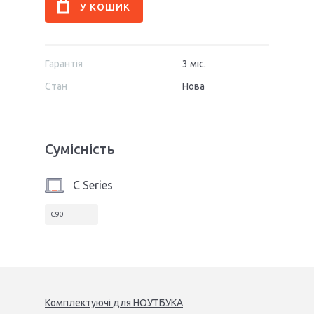
Гарантія
3 міс.
Стан
Нова
Сумісність
C Series
C90
Комплектуючі
для
НОУТБУК
А