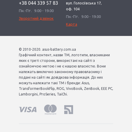
+38 044 339 57 83
вул. Голосіївська 17,
оф. 104
Пн.-Пт.
9.00 - 19.00
Пн.-Пт.
9.00 - 19.00
Зворотний дзвінок
Карта
© 2010-2020. asus-battery.com.ua
Графічний контент, назви ТМ, логотипи, власниками
яких є треті сторони, використані на сайті з
ознайомчою метою і не є нашою власністю. Вони
належать виключно законному правовласнику і
подані на сайті як довідкова інформація. До них
можуть належати такі ТМ і бренди: Asus,
TransformerBookFlip, ROG, VivoBook, ZenBook, EEE PC,
Lamborgini, ProSeries, TaiChi.