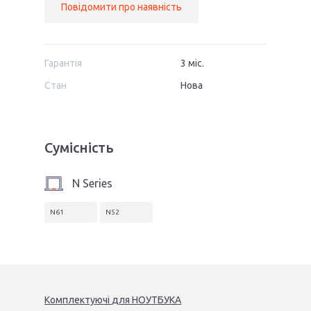
Повідомити про наявність
Гарантія
3 міс.
Стан
Нова
Сумісність
N Series
N61
N52
Комплектуючі
для
НОУТБУК
А