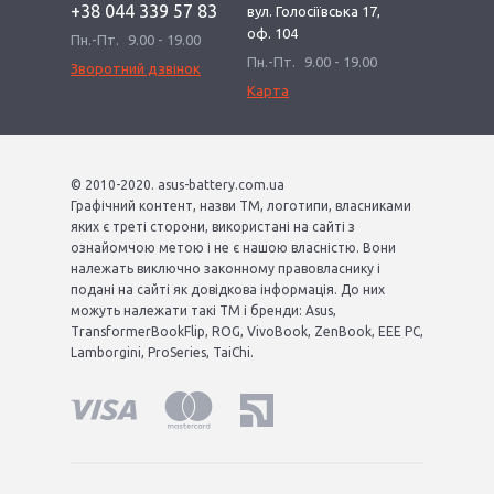
+38 044 339 57 83
вул. Голосіївська 17,
оф. 104
Пн.-Пт.
9.00 - 19.00
Пн.-Пт.
9.00 - 19.00
Зворотний дзвінок
Карта
© 2010-2020. asus-battery.com.ua
Графічний контент, назви ТМ, логотипи, власниками
яких є треті сторони, використані на сайті з
ознайомчою метою і не є нашою власністю. Вони
належать виключно законному правовласнику і
подані на сайті як довідкова інформація. До них
можуть належати такі ТМ і бренди: Asus,
TransformerBookFlip, ROG, VivoBook, ZenBook, EEE PC,
Lamborgini, ProSeries, TaiChi.