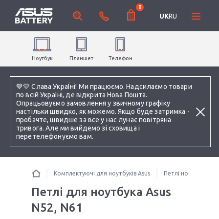
0
UK
RU
Ноутбук
Планшет
Телефон
💙💛 Слава УкраЇні! Ми працюємо. Надсилаємо товари
по всій Україні, де відкрита Нова Пошта.
Опрацьовуємо замовлення у звичному графіку
настільки швидко, як можемо. Якщо буде затримка -
пробачте, швидше за все у нас лунає повітряна
тривога. Але ми вийдемо зі сховища і
перетелефонуємо вам.
Комплектуючі для ноутбуків Asus
Петлі ноутбука
Петлі для ноутбука Asus
N52, N61